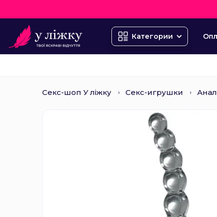
Опл
Категории
Секс-шоп У ліжку
Секс-игрушки
Анал