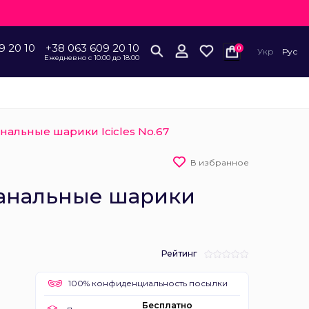
9 20 10
+38 063 609 20 10
0
Укр
Рус
Ежедневно с 10:00 до 18:00
нальные шарики Icicles No.67
В избранное
анальные шарики
Рейтинг
100% конфиденциальность посылки
Бесплатно