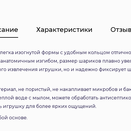
сание
Характеристики
Отзыв
легка изогнутой формы с удобным кольцом отлично
анатомичным изгибом, размер шариков плавно увели
ого извлечения игрушки, но и надежно фиксирует ш
териал, не пористый, не накапливает микробов и б
еплой воде с мылом, можете обработать антисептик
ть игрушку для более ярких ощущений.
бой основе.