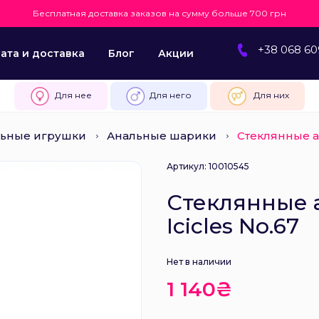
Бесплатная доставка заказов на сумму больше 700 грн
+38 068 60
ата и доставка
Блог
Акции
Для нее
Для него
Для них
ьные игрушки
Анальные шарики
Стеклянные а
Артикул: 10010545
Стеклянные 
Icicles No.67
Нет в наличии
1 140₴