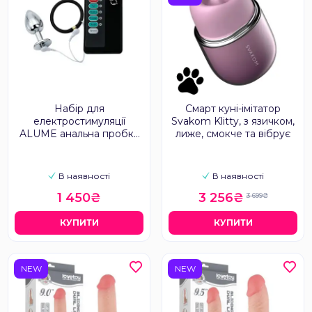
Набір для
Смарт куні-імітатор
електростимуляції
Svakom Klitty, з язичком,
ALUME анальна пробка
лиже, смокче та вібрує
S, ерекційне кільце та
пульт
В наявності
В наявності
1 450₴
3 256₴
3 699₴
КУПИТИ
КУПИТИ
NEW
NEW