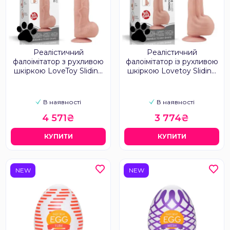
Реалістичний
Реалістичний
фалоімітатор з рухливою
фалоімітатор із рухливою
шкіркою LoveToy Sliding
шкіркою Lovetoy Sliding
Skin 13.5
Skin 11.5
В наявності
В наявності
4 571₴
3 774₴
КУПИТИ
КУПИТИ
NEW
NEW