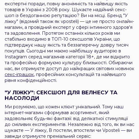
експертні поради, повну анонімність та найвищу якість
товарів в Україні з 2008 року. Шукаєте надійний секс-
шоп із бездоганною репутацією? Ви на місці. Бренд "У
ліжку" (відомий також як vposteli) — це не просто онлайн-
магазин, а провідний експерт у сфері інтимного здоров'я
та задоволення. Протягом останніх кількох років ми
стабільно входимо в ТОП-10 сексшопів України, що
підтверджує нашу якість та беззаперечну довіру тисяч
покупців. Сьогодні ми маємо найбільшу аудиторію в
Instagram серед магазинів категорії 18+, де ми відкрито
та професійно формуємо культуру близькості. Обираючи
нас, ви отримуєте доступ до найкращих світових новинок
секс-іграшок
, професійних консультацій та найвищого
рівня конфіденційності.
"У ЛІЖКУ": СЕКСШОП ДЛЯ ВЕЛНЕСУ ТА
НАСОЛОДИ
Ми розуміємо, що кожен клієнт унікальний. Тому наш
інтернет-магазин сформував асортимент, який
задовольняє будь-які фантазії: від делікатної стимуляції
до сміливих експериментів. Незалежно від того, як ви нас
шукаєте — У ліжку, В постели, впостели чи Vposteli — ви
завжди отримуєте преміальний сервіс: