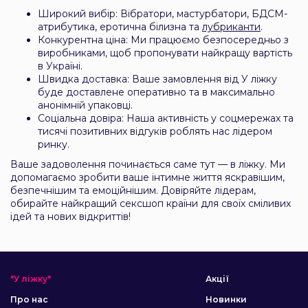
Широкий вибір: Вібратори, мастурбатори, БДСМ-
атрибутика, еротична білизна та
лубриканти
.
Конкурентна ціна: Ми працюємо безпосередньо з
виробниками, щоб пропонувати найкращу вартість
в Україні.
Швидка доставка: Ваше замовлення від У ліжку
буде доставлене оперативно та в максимально
анонімній упаковці.
Соціальна довіра: Наша активність у соцмережах та
тисячі позитивних відгуків роблять нас лідером
ринку.
Ваше задоволення починається саме тут — в ліжку. Ми
допомагаємо зробити ваше інтимне життя яскравішим,
безпечнішим та емоційнішим. Довіряйте лідерам,
обирайте найкращий сексшоп країни для своїх сміливих
ідей та нових відкриттів!
"У ліжку"
Акції
Про нас
Новинки