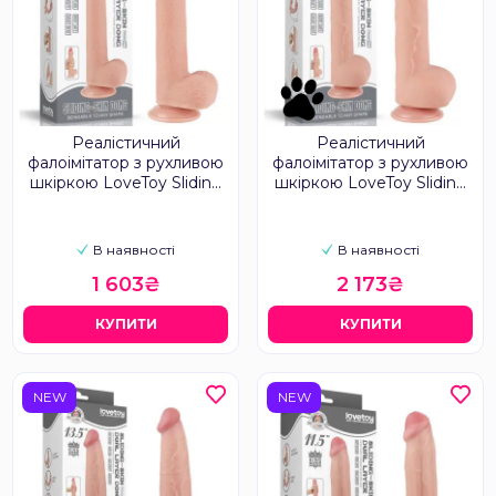
Реалістичний
Реалістичний
фалоімітатор з рухливою
фалоімітатор з рухливою
шкіркою LoveToy Sliding
шкіркою LoveToy Sliding
Skin 9
Skin 9.5"
В наявності
В наявності
1 603₴
2 173₴
КУПИТИ
КУПИТИ
NEW
NEW