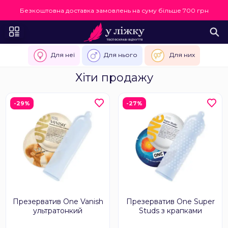
Безкоштовна доставка замовлень на суму більше 700 грн
Для неї
Для нього
Для них
Хіти продажу
-29%
-27%
Презерватив One Vanish
Презерватив One Super
ультратонкий
Studs з крапками