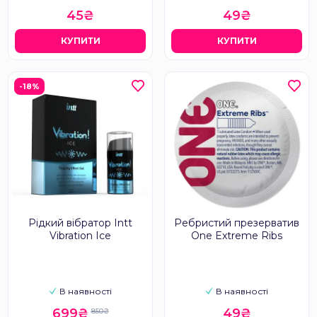
45₴
49₴
КУПИТИ
КУПИТИ
-18%
Рідкий вібратор Intt
Ребристий презерватив
Vibration Ice
One Extreme Ribs
В наявності
В наявності
699₴
49₴
850₴