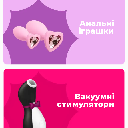
Анальні
іграшки
Вакуумні
стимулятори