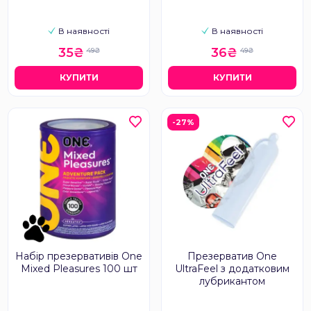
В наявності
В наявності
35₴
36₴
49₴
49₴
КУПИТИ
КУПИТИ
-27%
Набір презервативів One
Презерватив One
Mixed Pleasures 100 шт
UltraFeel з додатковим
лубрикантом