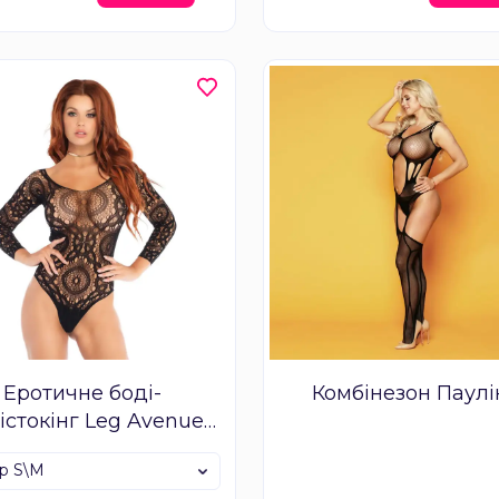
Еротичне боді-
Комбінезон Паулі
істокінг Leg Avenue
p crotch thong back
ір S\M
teddy Black