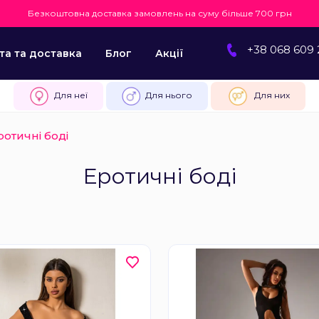
Безкоштовна доставка замовлень на суму більше 700 грн
+38 068 609 
та та доставка
Блог
Акції
Для неї
Для нього
Для них
ротичні боді
Еротичні боді