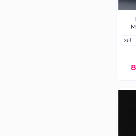
M
xs-l