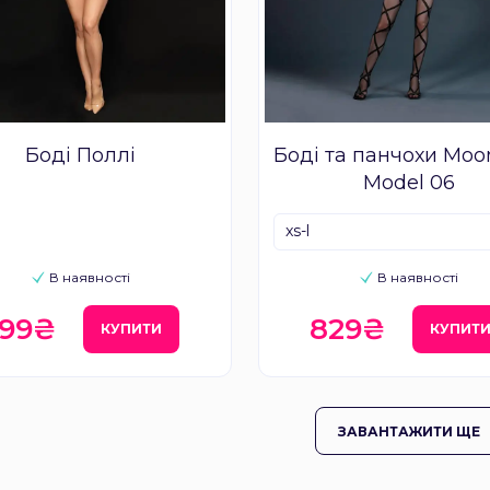
Боді Поллі
Боді та панчохи Moo
Model 06
xs-l
В наявності
В наявності
399₴
829₴
КУПИТИ
КУПИТ
ЗАВАНТАЖИТИ ЩЕ