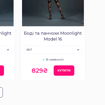
nlight
Боді та панчохи Moonlight
Model 16
xs-l
В наявності
829₴
И
КУПИТИ