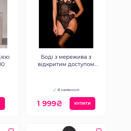
цією
Боді з мережива з
00
відкритим доступом
OhMyG! Paris, чорне, M-L
В наявності
1 999₴
И
КУПИТИ