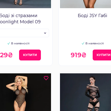
Боді зі стразами
Боді JSY Габі
oonlight Model 09
В наявності
В наявності
829₴
919₴
КУПИТИ
КУПИТИ