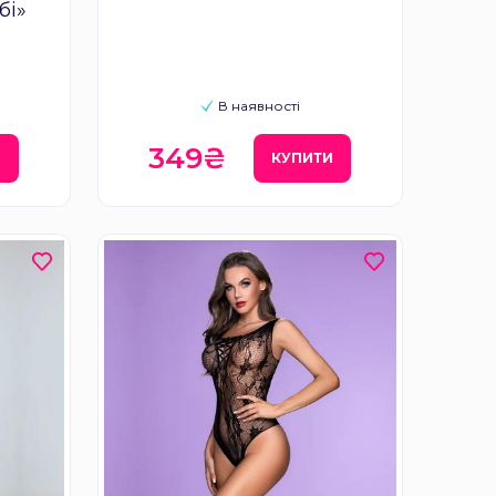
бі»
В наявності
349₴
И
КУПИТИ