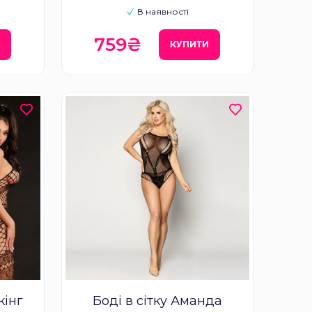
В наявності
759₴
И
КУПИТИ
кінг
Боді в сітку Аманда