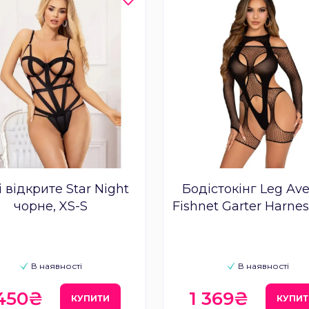
 відкрите Star Night
Бодістокінг Leg Av
чорне, XS-S
Fishnet Garter Harne
Teddy One Size
В наявності
В наявності
 450₴
1 369₴
КУПИТИ
КУПИ