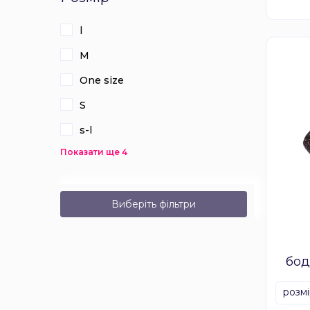
l
M
One size
S
s-l
Показати ще 4
Виберіть фільтри
бод
Sna
розм