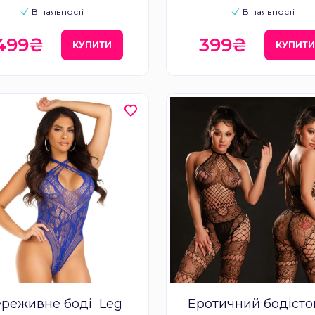
В наявності
В наявності
 499₴
399₴
КУПИТИ
КУПИТ
реживне боді Leg
Еротичний бодісто