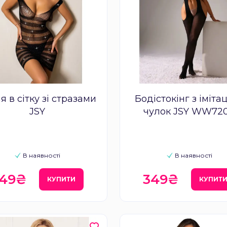
я в сітку зі стразами
Бодістокінг з іміта
JSY
чулок JSY WW72
В наявності
В наявності
49₴
349₴
КУПИТИ
КУПИТ