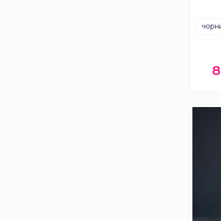
чорн
8