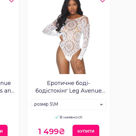
enue
Еротичне боді-
ss and
бодістокінг Leg Avenue
Snap crotch thong back
розмір S\M
teddy White
В наявності
1 499₴
ТИ
КУПИТИ