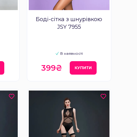
Боді-сітка з шнурівкою
JSY 7955
В наявності
399₴
КУПИТИ