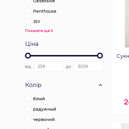
Obsessive
Penthouse
JSY
Показати ще 5
Ціна
Сукн
від
до
Колір
білий
2
радужный
червоний