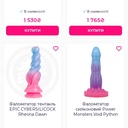
В наявності
В наявності
1 530₴
1 765₴
КУПИТИ
КУПИТИ
Фалоімітатор тентакль
Фалоімітатор
EPIC CYBERSILICOCK
силіконовий Power
Rheona Dawn
Monsters Void Python