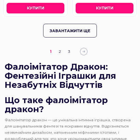
КУПИТИ
КУПИТИ
ЗАВАНТАЖИТИ ЩЕ
1
2
3
Фалоімітатор Дракон:
Фентезійні Іграшки для
Незабутніх Відчуттів
Що таке фалоімітатор
дракон?
Фалоімітатор дракон — це унікальна інтимна іграшка, створена
для шанувальників фентезі та яскравих відчуттів. Відрізняється
незвичайним дизайном, натхненним міфічними істотами, і
розроблений для тих, хто хоче урізноманітнити своє інтимне