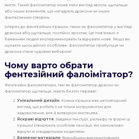
життя. Такий фалоімітатор може мати вигляд хвоста, щупальця
або інших елементів, що нагадують дракона чи інших
фантастичних створінь.
Інтерес до фентезійних іграшок, таких як фалоімітатор у вигляді
дракона або щупальця, постійно зростає. Це пов'язано з
бажанням людей експериментувати та відчувати нове. Якщо ви
шукаєте щось дійсно особливе, фалоімітатор прибульця чи
дракона стане чудовим вибором!
Чому варто обрати
фентезійний фалоімітатор?
Фентезійні фалоімітатори, такі як фалоімітатор дракон чи
фалоімітатор щупальце, мають безліч переваг:
Унікальний дизайн
: Кожна іграшка має неповторний
вигляд, що робить її не тільки інструментом для
задоволення, але й витвором мистецтва.
Яскраві відчуття
: Завдяки текстурі, рельєфу та формі ці
іграшки створюють особливі сенсації, які неможливо
відчути зі стандартними моделями.
Безпечні матеріали
: Виробники використовують