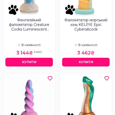
Фентезійний
Фалоімітатор морський
фалоімітатор Creature
кінь KELPIE Epic
Cocks Luminescent
Cybersilicock
Rainbow
В наявності
В наявності
3 144₴
3 462₴
3 699₴
КУПИТИ
КУПИТИ