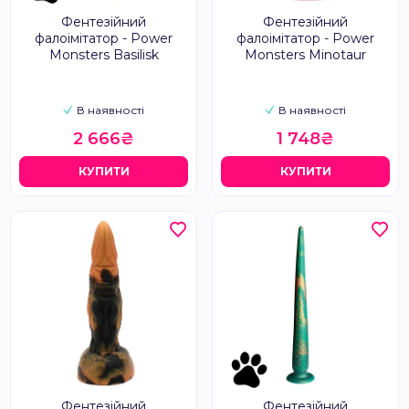
Фентезійний
Фентезійний
фалоімітатор - Power
фалоімітатор - Power
Monsters Basilisk
Monsters Minotaur
В наявності
В наявності
2 666₴
1 748₴
КУПИТИ
КУПИТИ
Фентезійний
Фентезійний