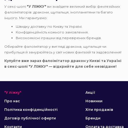
У секс-шопі
"У ЛІЖКУ"
ви знайдете великий вибір фентезійних
фалоімітаторів: дракони, щупальця, інопланетяни та багато
іншого. Ми гарантуємо:
Швидку доставку по Києву та Україні.
Конфіденційність кожного замовлення.
Високоякісні іграшки від перевірених брендів.
Обирайте фалоімітатор у вигляді дракона, щупальця чи
прибульця й занурюйтесь у світ нових фантазій та задоволення!
Купуйте вже зараз фалоімітатор дракон у Києві та Україні
в секс-шопі "У ЛІЖКУ" — відкрийте для себе незвідане!
"У ліжку"
Акції
Про нас
Новинки
Політика конфіденційності
Хіти продажів
Договір публічної оферти
Бренди
Контакти
Оплата та доставка