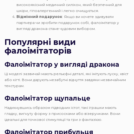
високоякісний медичний силікон, який безпечний для
шкіри, гіпоалергенний і легко очищується.
Відмінний подарунок
: Якщо ви хочете здивувати
партнера чи зробити подарунок собі, фалоімітатор у
вигляді дракона стане чудовим вибором.
Популярні види
фалоімітаторів
Фалоімітатор у вигляді дракона
Ці моделі зазвичай мають рельєфні деталі, які імітують луску, хвіст
або кігті. Вони дарують незабутні відчуття завдяки незвичайним
текстурам.
Фалоімітатор щупальце
Надихнувшись образом підводних істот, такі іграшки мають
гладку, вигнуту форму з присосками або візерунками. Вони
ідеальні для точкової стимуляції та гри з фантазією.
Фалоімітатор прибульця