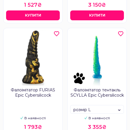
1 527₴
3 150₴
КУПИТИ
КУПИТИ
Фалоімітатор FURIAS
Фалоімітатор тентакль
Epic Cybersilicock
SCYLLA Epic Cybersilicock
розмір L
В наявності
В наявності
1 793₴
3 355₴