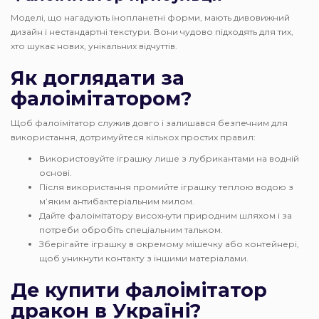
Моделі, що нагадують інопланетні форми, мають дивовижний
дизайн і нестандартні текстури. Вони чудово підходять для тих,
хто шукає нових, унікальних відчуттів.
Як доглядати за
фалоімітатором?
Щоб фалоімітатор служив довго і залишався безпечним для
використання, дотримуйтеся кількох простих правил:
Використовуйте іграшку лише з лубрикантами на водній
основі.
Після використання промийте іграшку теплою водою з
м’яким антибактеріальним милом.
Дайте фалоімітатору висохнути природним шляхом і за
потреби обробіть спеціальним тальком.
Зберігайте іграшку в окремому мішечку або контейнері,
щоб уникнути контакту з іншими матеріалами.
Де купити фалоімітатор
дракон в Україні?