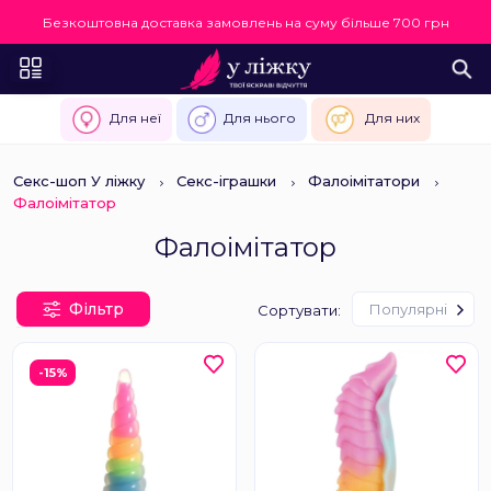
Безкоштовна доставка замовлень на суму більше 700 грн
Для неї
Для нього
Для них
Секс-шоп У ліжку
Секс-іграшки
Фалоімітатори
Фалоімітатор
Фалоімітатор
Фільтр
Популярні
Сортувати:
-15%