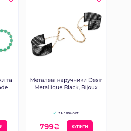
и та
Металеві наручники Desir
ade
Metallique Black, Bijoux
В наявності
799₴
И
КУПИТИ