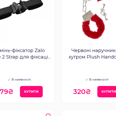
мінь-фіксатор Zalo
Червоні наручник
 2 Strap для фіксації
хутром Plush Handc
ратора між стегнами
With Keys Red
В наявності
В наявності
79₴
320₴
КУПИТИ
КУПИТ