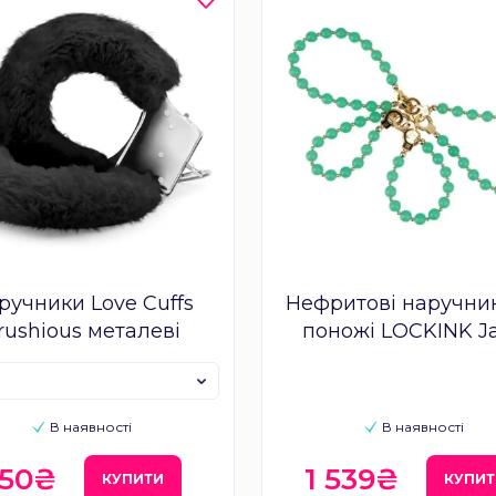
ручники Love Cuffs
Нефритові наручник
rushious металеві
поножі LOCKINK J
В наявності
В наявності
350₴
1 539₴
КУПИТИ
КУПИТ