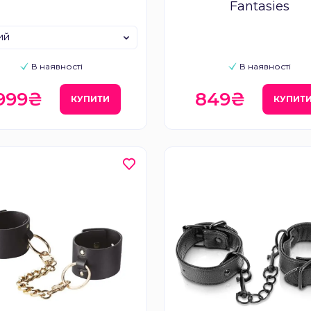
Fantasies
ий
В наявності
В наявності
 999₴
849₴
КУПИТИ
КУПИТ