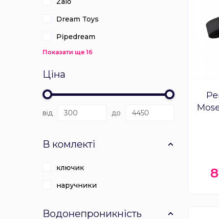
Zalo
Dream Toys
Pipedream
Показати ще 16
Ціна
Ре
Mose
від
до
віб
В комлекті
ключик
8
наручники
Водонепроникність