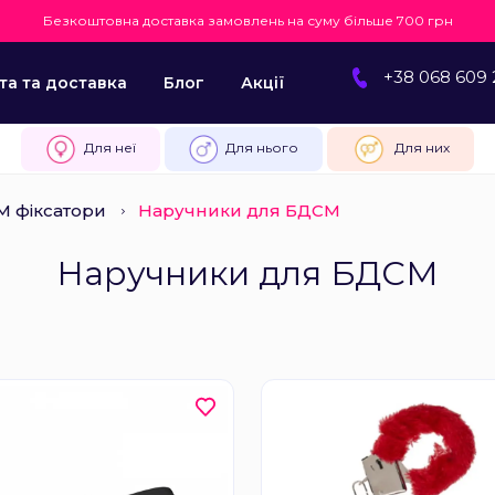
Безкоштовна доставка замовлень на суму більше 700 грн
+38 068 609 
та та доставка
Блог
Акції
Для неї
Для нього
Для них
 фіксатори
Наручники для БДСМ
Наручники для БДСМ