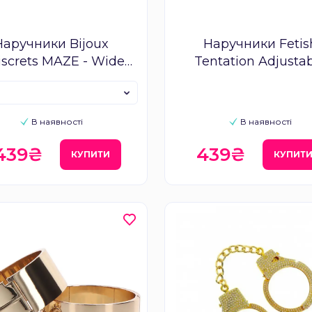
Наручники Bijoux
Наручники Fetis
iscrets MAZE - Wide
Tentation Adjusta
Cuffs
Handcuffs
В наявності
В наявності
 439₴
439₴
КУПИТИ
КУПИТ