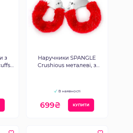
и з
Наручники SPANGLE
uffs
Crushious металеві, з
червоним хутром
В наявності
699₴
И
КУПИТИ