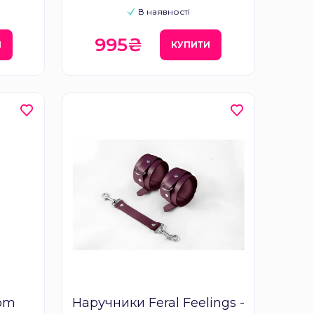
В наявності
995₴
И
КУПИТИ
om
Наручники Feral Feelings -