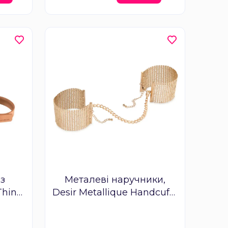
 з
Металеві наручники,
Thin
Desir Metallique Handcuffs
вий
Gold, Bijoux