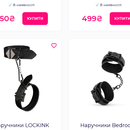
В наявності
В наявності
650₴
499₴
КУПИТИ
КУПИТ
аручники LOCKINK
Наручники Bedro