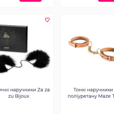
ичні наручники Za za
Тонкі наручники
zu Bijoux
поліуретану Maze 
Handcuffs - беже