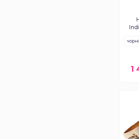
Ind
чорні
1