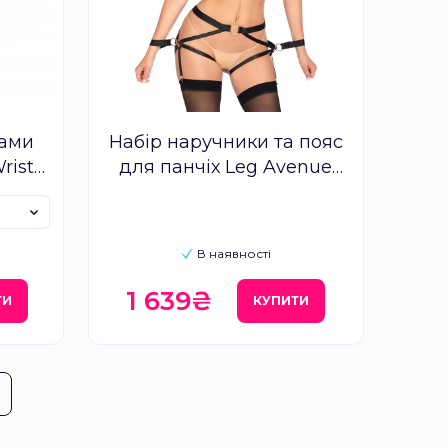
зами
Набір наручники та пояс
rist
для панчіх Leg Avenue
Harness & wrist restraints
В наявності
1 639₴
ТИ
КУПИТИ