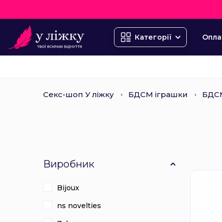
Опла
Категорії
Секс-шоп У ліжку
БДСМ іграшки
БДСМ
Виробник
Bijoux
ns novelties