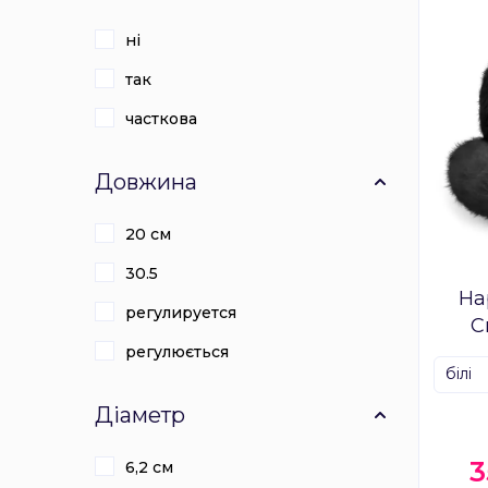
ні
так
часткова
Довжина
20 см
30.5
На
регулируется
C
регулюється
білі
Діаметр
6,2 см