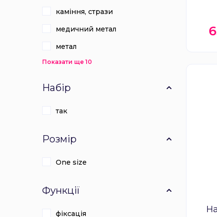
каміння, стрази
медичний метал
метал
Показати ще 10
Набір
так
Розмір
One size
Функції
Н
фіксація