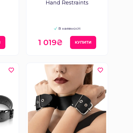
Hand Restraints
В наявності
1 019₴
И
КУПИТИ