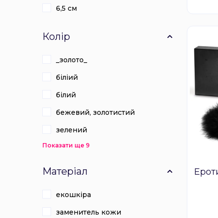
6,5 см
Колір
_золото_
біліий
білий
бежевий, золотистий
зелений
Показати ще 9
Матеріал
Ерот
екошкіра
заменитель кожи