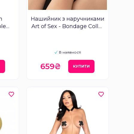
h
Нашийник з наручниками
ble
Art of Sex - Bondage Collar
with Handcuffs
В наявності
659₴
И
КУПИТИ