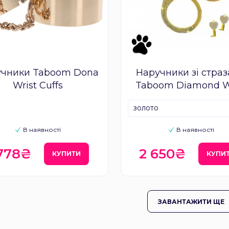
учники Taboom Dona
Наручники зі стра
Wrist Cuffs
Taboom Diamond W
Cuffs
золото
В наявності
В наявності
 778₴
2 650₴
КУПИТИ
КУПИ
ЗАВАНТАЖИТИ ЩЕ