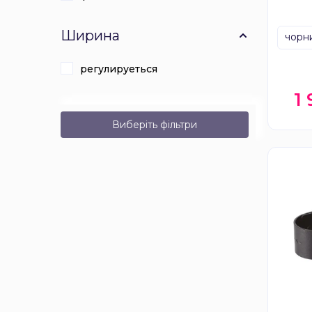
Ширина
чорн
регулируеться
1
Виберіть фільтри