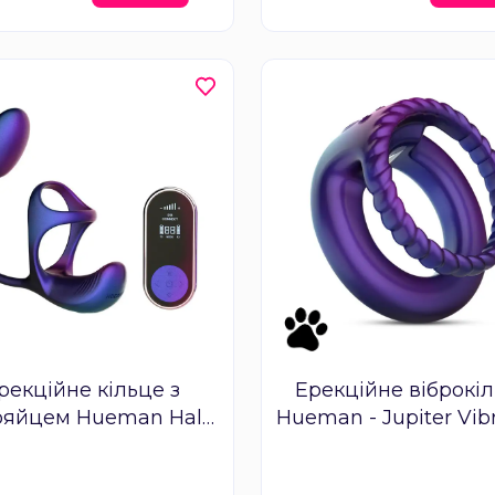
рекційне кільце з
Ерекційне віброкі
ояйцем Hueman Halo
Hueman - Jupiter Vib
t, масаж яєчок, пульт
Cock and Ball Ri
ДК