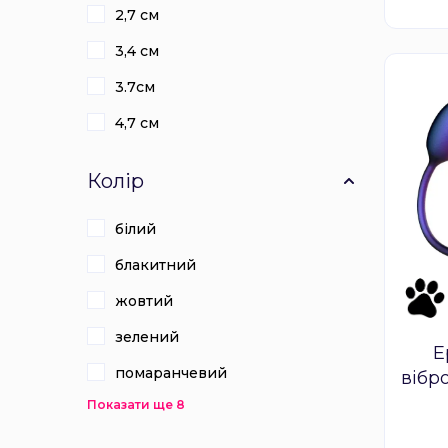
2,7 см
3,4 см
3.7см
4,7 см
Колір
білий
блакитний
жовтий
зелений
Е
помаранчевий
вібр
Orbi
Показати ще 8