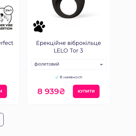
rfect
Ерекційне віброкільце
LELO Tor 3
фіолетовий
В наявності
8 939₴
И
КУПИТИ