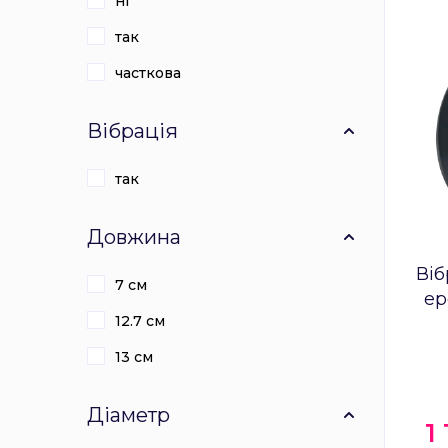
ні
так
часткова
Вібрація
так
Довжина
Віб
7 см
ер
12.7 см
Sat
13 см
Діаметр
1