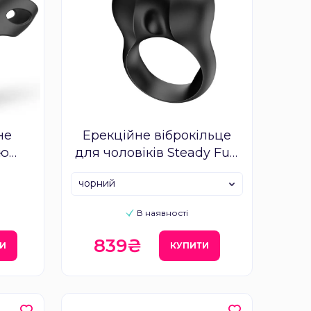
не
Ерекційне віброкільце
єю
для чоловіків Steady Fun
E
Factory
чорний
ing
В наявності
839₴
И
КУПИТИ