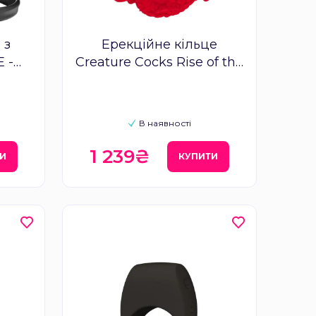
 з
Ерекційне кільце
 -
Creature Cocks Rise of the
Dragon Silicone Penis Ring
В наявності
1 239₴
И
КУПИТИ