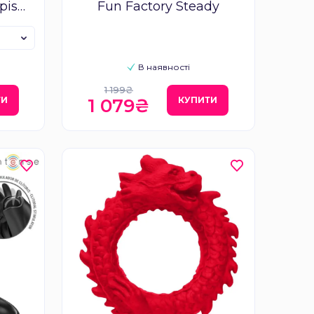
pis
Fun Factory Steady
В наявності
1 199₴
ТИ
КУПИТИ
1 079₴