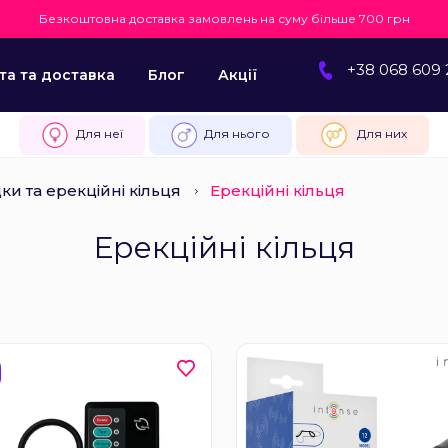
Безкоштовна доставка замовлень на суму більше 700 грн
+38 068 609 
та та доставка
Блог
Акції
Для неї
Для нього
Для них
ки та ерекційні кільця
Ерекційні кільця
Ерекційні кільця