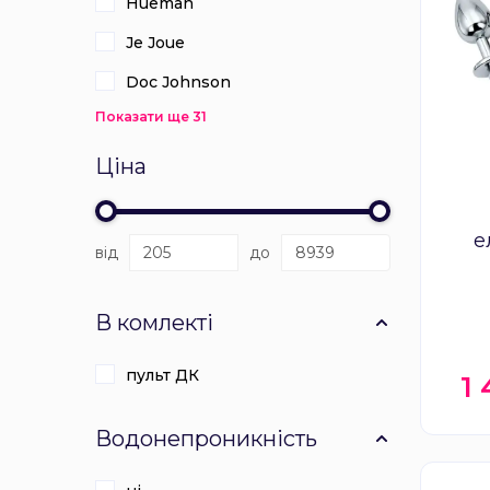
Hueman
Je Joue
Doc Johnson
Показати ще 31
Ціна
е
від
до
ALUM
ерек
В комлекті
пульт ДК
1
Водонепроникність