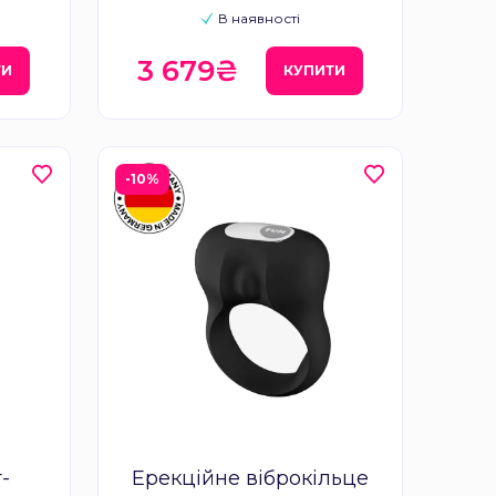
В наявності
3 679₴
ТИ
КУПИТИ
-10%
-
Ерекційне віброкільце