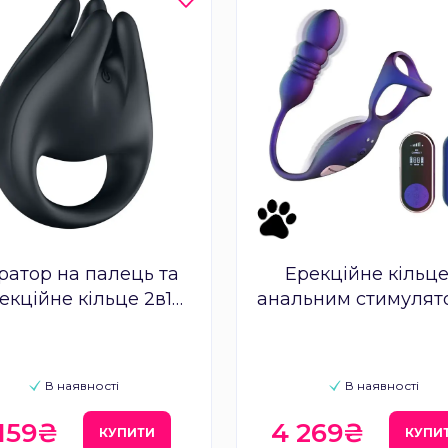
ратор на палець та
Ерекційне кільце
екційне кільце 2в1
анальним стимулят
isfyer Perfect Pair 1
Hueman Deep Imp
В наявності
В наявності
 159₴
4 269₴
КУПИТИ
КУПИ