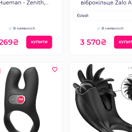
Hueman - Zenith,
віброкільце Zalo A
уляція яєчок, точки G
Obsidian
білий
 клітора, пульт ДК
В наявності
В наявності
 269₴
3 570₴
КУПИТИ
КУПИ