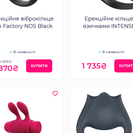
кційне віброкільце
Ерекційне кільце
n Factory NOS Black
язичками INTENSE
MABEL
В наявності
В наявності
3 189₴
1 735₴
КУПИТИ
КУПИТ
 870₴