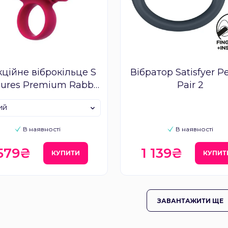
ційне віброкільце S
Вібратор Satisfyer Pe
sures Premium Rabbit
Pair 2
Ring
ий
В наявності
В наявності
 579₴
1 139₴
КУПИТИ
КУПИТ
ЗАВАНТАЖИТИ ЩЕ