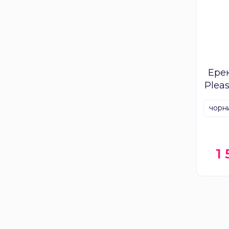
Ерек
Plea
чорн
1