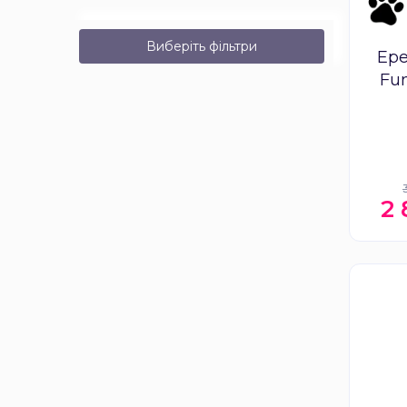
Виберіть фільтри
Ере
Fu
2