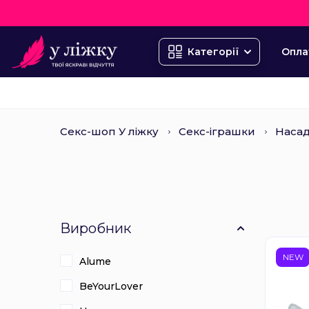
Опла
Категорії
Секс-шоп У ліжку
Секс-іграшки
Насад
Виробник
NEW
Alume
BeYourLover