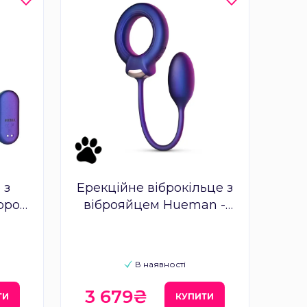
 з
Ерекційне віброкільце з
ором
віброяйцем Hueman -
act
Eclipse Anal Vibrator
В наявності
3 679₴
ТИ
КУПИТИ