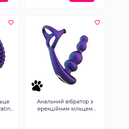
льце
Анальний вібратор з
rating
ерекційним кільцем
ng
Hueman - Stellar Force
Anal Beads with Cockring