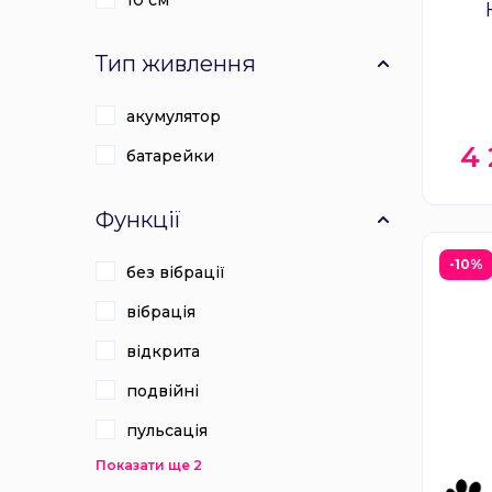
10 см
стим
Тип живлення
та
акумулятор
4
батарейки
Функції
-10%
без вібрації
вібрація
відкрита
подвійні
пульсація
Показати ще 2