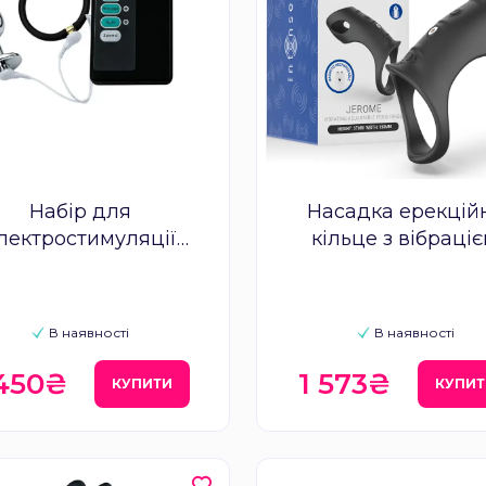
Набір для
Насадка ерекцій
лектростимуляції
кільце з вібраці
E анальна пробка S,
INTENSE JEROM
ційне кільце та пульт
Adjustable Penis R
В наявності
В наявності
 450₴
1 573₴
КУПИТИ
КУПИТ