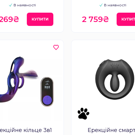
В наявності
В наявності
 269₴
2 759₴
КУПИТИ
КУПИ
екційне кільце 3в1
Ерекційне смарт