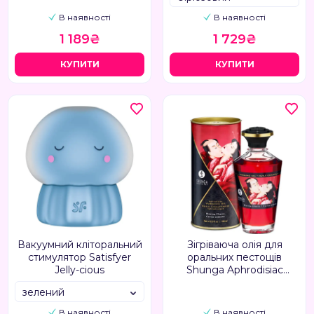
В наявності
В наявності
1 189₴
1 729₴
КУПИТИ
КУПИТИ
Вакуумний кліторальний
Зігріваюча олія для
стимулятор Satisfyer
оральних пестощів
Jelly-cious
Shunga Aphrodisiac
вишня
зелений
В наявності
В наявності