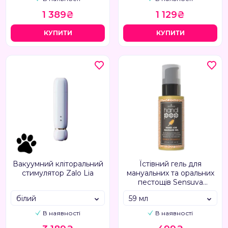
1 389₴
1 129₴
КУПИТИ
КУПИТИ
Вакуумний кліторальний
Їстівний гель для
стимулятор Zalo Lia
мануальних та оральних
пестощів Sensuva
Handipop апельсиновий
білий
59 мл
крем-сайкл
В наявності
В наявності