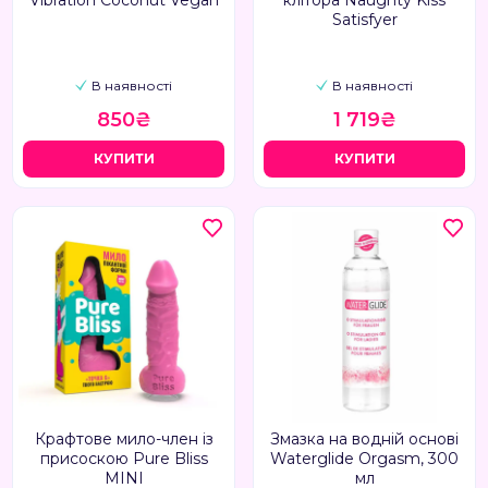
Vibration Coconut Vegan
клітора Naughty Kiss
Satisfyer
В наявності
В наявності
850₴
1 719₴
КУПИТИ
КУПИТИ
Крафтове мило-член із
Змазка на водній основі
присоскою Pure Bliss
Waterglide Orgasm, 300
MINI
мл