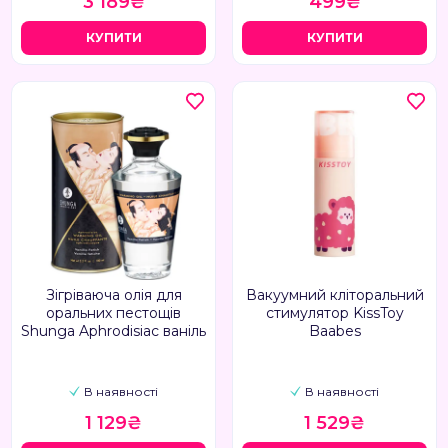
3 189₴
499₴
КУПИТИ
КУПИТИ
Зігріваюча олія для
Вакуумний кліторальний
оральних пестощів
стимулятор KissToy
Shunga Aphrodisiac ваніль
Baabes
В наявності
В наявності
1 129₴
1 529₴