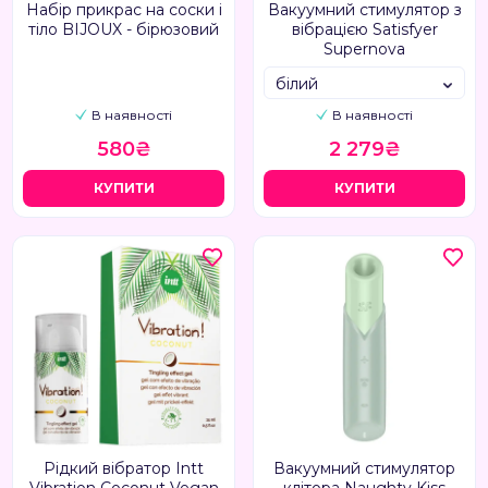
Набір прикрас на соски і
Вакуумний стимулятор з
тіло BIJOUX - бірюзовий
вібрацією Satisfyer
Supernova
білий
В наявності
В наявності
580₴
2 279₴
КУПИТИ
КУПИТИ
Рідкий вібратор Intt
Вакуумний стимулятор