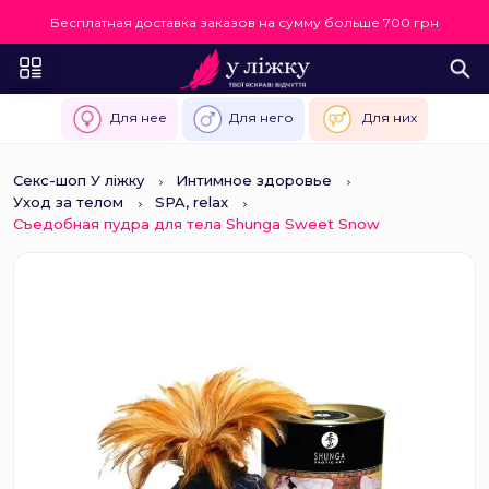
Бесплатная доставка заказов на сумму больше 700 грн
Для нее
Для него
Для них
Секс-шоп У ліжку
Интимное здоровье
Уход за телом
SPA, relax
Съедобная пудра для тела Shunga Sweet Snow