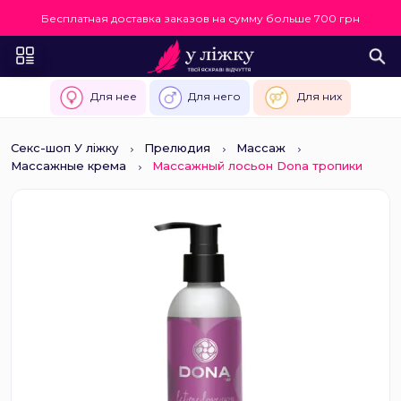
Бесплатная доставка заказов на сумму больше 700 грн
Для нее
Для него
Для них
Секс-шоп У ліжку
Прелюдия
Массаж
Массажные крема
Массажный лосьон Dona тропики