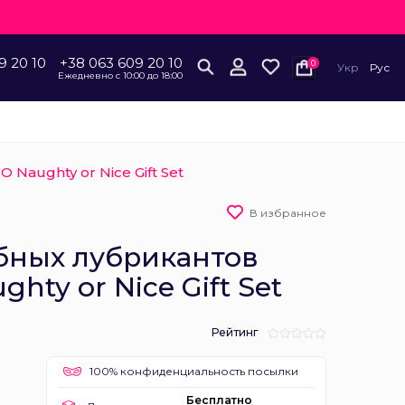
9 20 10
+38 063 609 20 10
0
Укр
Рус
Ежедневно с 10:00 до 18:00
Naughty or Nice Gift Set
В избранное
бных лубрикантов
hty or Nice Gift Set
Рейтинг
100% конфиденциальность посылки
Бесплатно