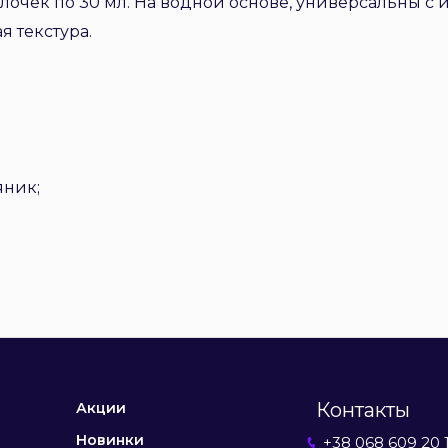
ылочек по 30 мл. На водной основе, универсальны с
я текстура.
яник;
Контакты
Акции
Новинки
+38 068 609 20 