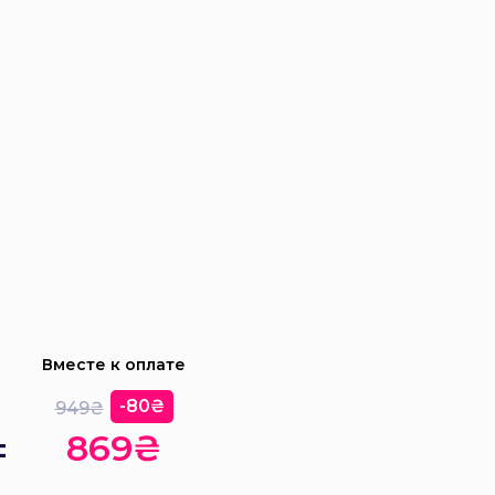
Вместе к оплате
-80₴
949₴
=
869₴