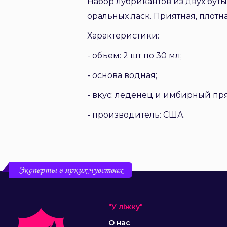
Набор лубрикантов из двух бут
оральных ласк. Приятная, плотна
Характеристики:
- объем: 2 шт по 30 мл;
- основа водная;
- вкус: леденец и имбирный пр
- производитель: США.
Эксперты в ярких чувствах
"У ліжку"
О нас