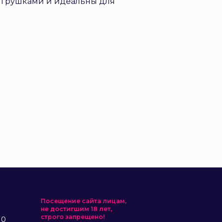
 игрушками и идеальны для
Посещение сайта лицам,
не достигшим 18 лет,
строго запрещено!
10