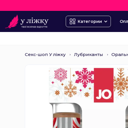
Опл
Категории
Секс-шоп У ліжку
Лубриканты
Ораль