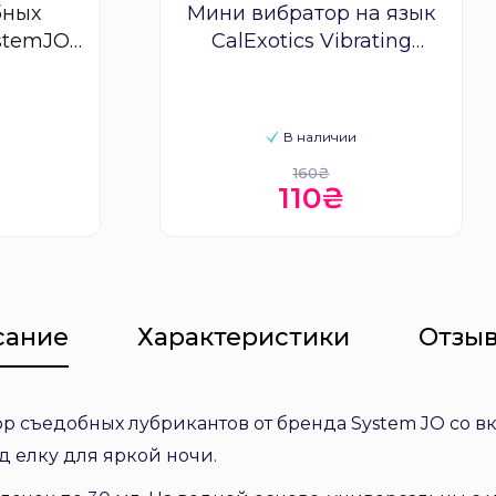
бных
Мини вибратор на язык
stemJO
CalExotics Vibrating
ift Set
Tongue Teaser
В наличии
160₴
110₴
сание
Характеристики
Отзыв
 съедобных лубрикантов от бренда System JO со в
д елку для яркой ночи.