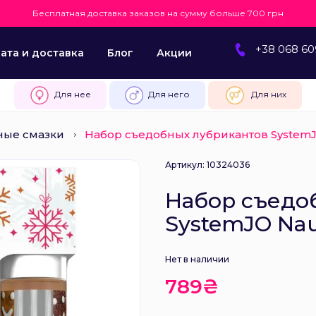
Бесплатная доставка заказов на сумму больше 700 грн
+38 068 60
ата и доставка
Блог
Акции
Для нее
Для него
Для них
ные смазки
Набор съедобных лубрикантов SystemJO 
Артикул: 10324036
Набор съедо
SystemJO Naug
Нет в наличии
789₴