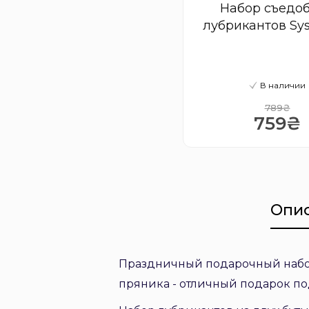
Набор съедо
лубрикантов Sy
Naughty or Nice G
В наличии
789₴
759₴
Опи
Праздничный подарочный набор
пряника - отличный подарок по