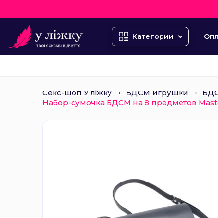
Опл
Категории
Секс-шоп У ліжку
БДСМ игрушки
БД
Набор-сумочка БДСМ на 8 предметов Master