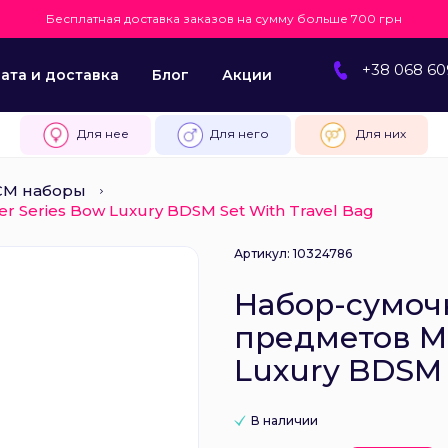
Бесплатная доставка заказов на сумму больше 700 грн
+38 068 60
ата и доставка
Блог
Акции
Для нее
Для него
Для них
СМ наборы
 Series Bow Luxury BDSM Set With Travel Bag
Артикул: 10324786
Набор-сумоч
предметов Ma
Luxury BDSM 
В наличии