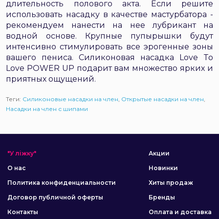
длительность полового акта. Если решите
использовать насадку в качестве мастурбатора -
рекомендуем нанести на нее лубрикант на
водной основе. Крупные пупырышки будут
интенсивно стимулировать все эрогенные зоны
вашего пениса. Силиконовая насадка Love To
Love POWER UP подарит вам множество ярких и
приятных ощущений.
Теги:
Силиконовые насадки на член
,
Открытые насадки на член
,
Насадки на член с шипами
"У ліжку"
Акции
О нас
Новинки
Политика конфиденциальности
Хиты продаж
Договор публичной оферты
Бренды
Контакты
Оплата и доставка