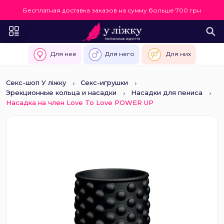
Бесплатная доставка заказов на сумму больше 700 грн
Для нее
Для него
Для них
Секс-шоп У ліжку
Секс-игрушки
Эрекционные кольца и насадки
Насадки для пениса
Насадка на член Love To Love POWER UP