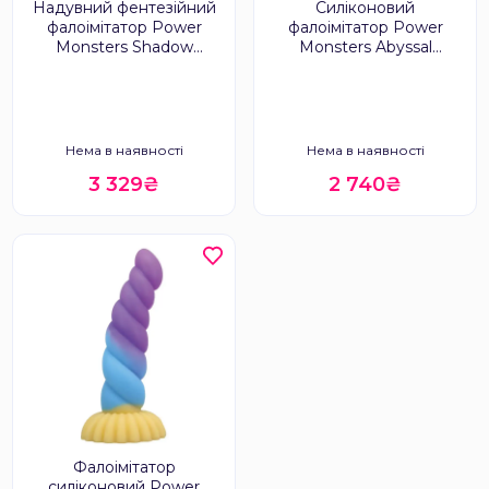
Надувний фентезійний
Силіконовий
фалоімітатор Power
фалоімітатор Power
Monsters Shadow
Monsters Abyssal
Behemoth
Colossus
Нема в наявності
Нема в наявності
3 329₴
2 740₴
Фалоімітатор
силіконовий Power