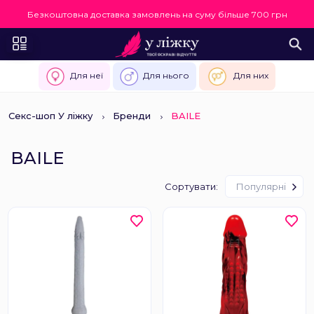
Безкоштовна доставка замовлень на суму більше 700 грн
Для неї
Для нього
Для них
Секс-шоп У ліжку
Бренди
BAILE
BAILE
Сортувати:
Популярні