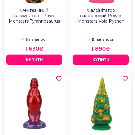
Фентезійний
Фалоімітатор
фалоімітатор - Power
силіконовий Power
Monsters Tyrannosaurus
Monsters Void Python
В наявності
В наявності
1 630₴
1 890₴
КУПИТИ
КУПИТИ