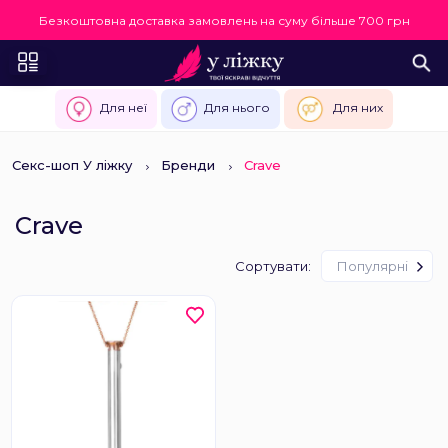
Безкоштовна доставка замовлень на суму більше 700 грн
Для неї
Для нього
Для них
Секс-шоп У ліжку
Бренди
Crave
Crave
Сортувати:
Популярні