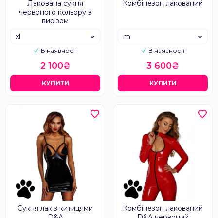
Лакована сукня
Комбінезон лакований
червоного кольору з
вирізом
xl
m
В наявності
В наявності
2 100₴
3 600₴
КУПИТИ
КУПИТИ
Сукня лак з китицями
Комбінезон лакований
D&A
D&A червоний