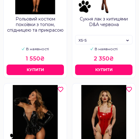
Рольовий костюм
Сукня лак з китицями
покоївки з топом,
D&A червона
спідницею та прикрасою
xs-s
В наявності
В наявності
1 550₴
2 350₴
КУПИТИ
КУПИТИ