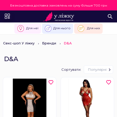
Безкоштовна доставка замовлень на суму більше 700 грн
Для неї
Для нього
Для них
Секс-шоп У ліжку
Бренди
D&A
D&A
Сортувати:
Популярні