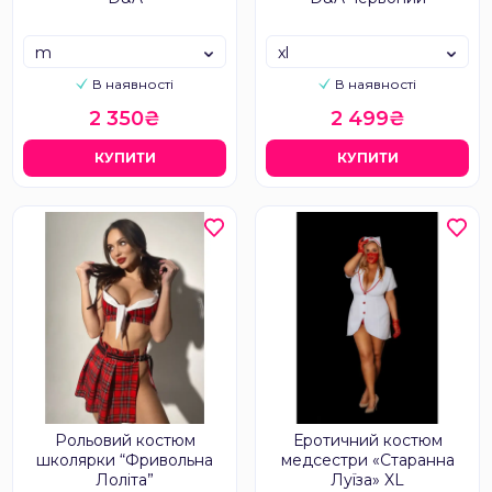
m
xl
В наявності
В наявності
2 350₴
2 499₴
КУПИТИ
КУПИТИ
Рольовий костюм
Еротичний костюм
школярки “Фривольна
медсестри «Старанна
Лоліта”
Луїза» XL