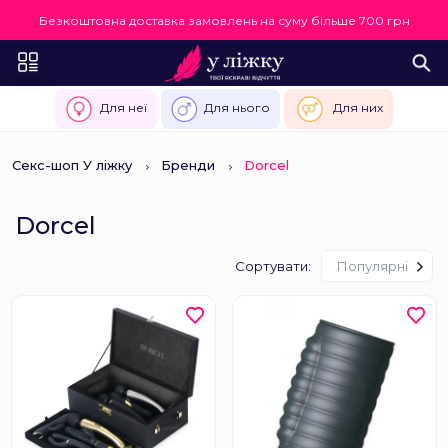
Безкоштовна доставка замовлень на суму більше 700 грн
Для неї
Для нього
Для них
Секс-шоп У ліжку
Бренди
Dorcel
Dorcel
Сортувати:
Популярні