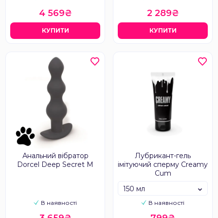
4 569₴
2 289₴
КУПИТИ
КУПИТИ
Анальний вібратор
Лубрикант-гель
Dorcel Deep Secret M
імітуючий сперму Creamy
Cum
150 мл
В наявності
В наявності