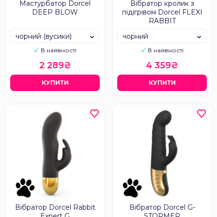
Мастурбатор Dorcel
Вібратор кролик з
DEEP BLOW
підігрівом Dorcel FLEXI
RABBIT
чорний (вусики)
чорний
В наявності
В наявності
2 289₴
4 359₴
КУПИТИ
КУПИТИ
Вібратор Dorcel Rabbit
Вібратор Dorcel G-
Expert G
STORMER