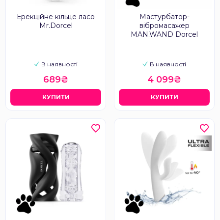
Ерекційне кільце ласо
Мастурбатор-
Mr.Dorcel
вібромасажер
MAN.WAND Dorcel
В наявності
В наявності
689₴
4 099₴
КУПИТИ
КУПИТИ