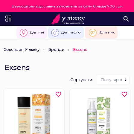
Безкоштовна доставка замовлень на суму більше 700 грн
Для неї
Для нього
Для них
Секс-шоп У ліжку
Бренди
Exsens
Exsens
Сортувати:
Популярні