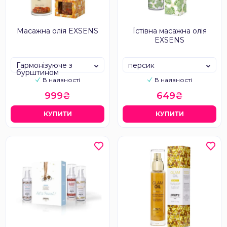
Масажна олія EXSENS
Їстівна масажна олія
EXSENS
Гармонізуюче з
персик
бурштином
В наявності
В наявності
999₴
649₴
КУПИТИ
КУПИТИ