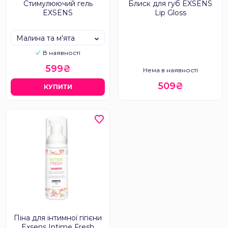
Стимулюючий гель
Блиск для губ EXSENS
EXSENS
Lip Gloss
Малина та м'ята
В наявності
599₴
Нема в наявності
509₴
КУПИТИ
Піна для інтимної гігієни
Exsens Intime Fresh