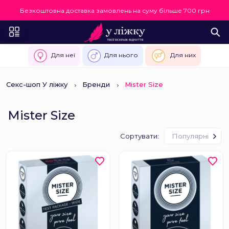
Безкоштовна доставка замовлень на суму більше 700 грн
Для неї
Для нього
Для них
Секс-шоп У ліжку
Бренди
Mister Size
Mister Size
Сортувати:
Популярні