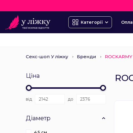
Опла
Категорії
Секс-шоп У ліжку
Бренди
ROCKARMY
Ціна
RO
від
до
Діаметр
4,5 см