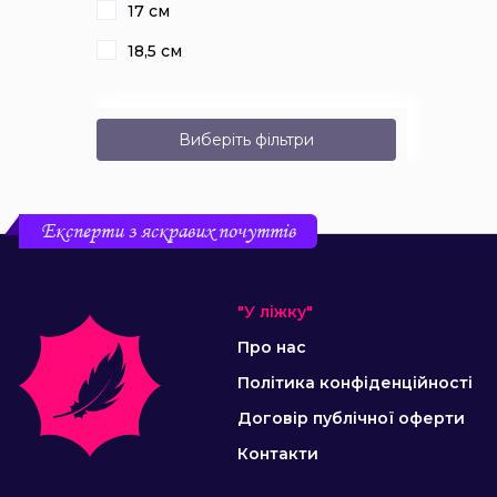
17 см
18,5 см
Виберіть фільтри
Експерти з яскравих почуттів
"У ліжку"
Про нас
Політика конфіденційності
Договір публічної оферти
Контакти