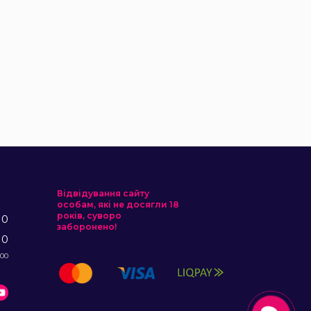
Відвідування сайту
особам, які не досягли 18
років, суворо
10
заборонено!
10
:00