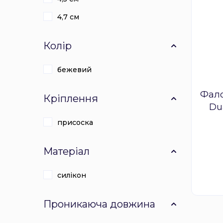
4,7 см
Колір
бежевий
Фало
Кріплення
Du
присоска
Матеріал
силікон
Проникаюча довжина