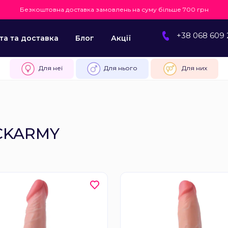
Безкоштовна доставка замовлень на суму більше 700 грн
+38 068 609 
та та доставка
Блог
Акції
Для неї
Для нього
Для них
CKARMY