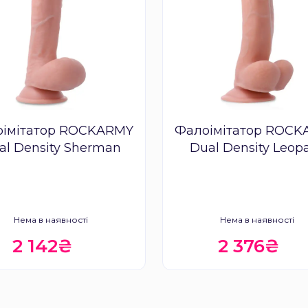
імітатор ROCKARMY
Фалоімітатор ROC
al Density Sherman
Dual Density Leop
Нема в наявності
Нема в наявності
2 142₴
2 376₴