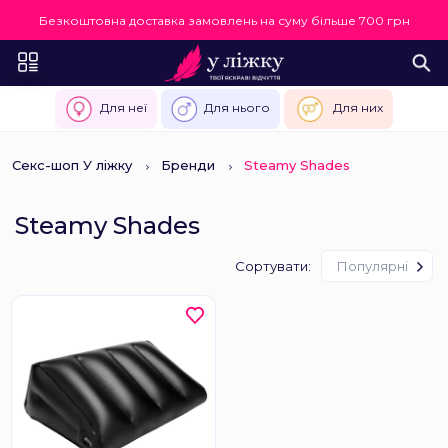
Безкоштовна доставка замовлень на суму більше 700 грн
Для неї
Для нього
Для них
Секс-шоп У ліжку
Бренди
Steamy Shades
Steamy Shades
Сортувати:
Популярні