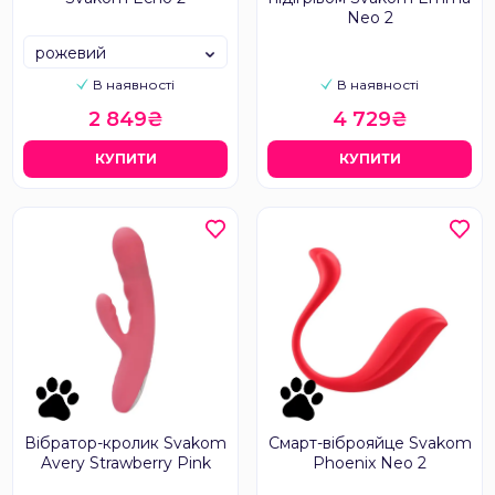
Neo 2
рожевий
В наявності
В наявності
2 849₴
4 729₴
КУПИТИ
КУПИТИ
Вібратор-кролик Svakom
Смарт-віброяйце Svakom
Avery Strawberry Pink
Phoenix Neo 2