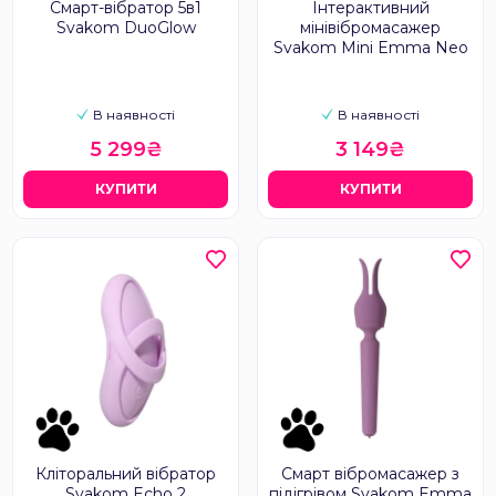
Смарт-вібратор 5в1
Інтерактивний
Svakom DuoGlow
мінівібромасажер
Svakom Mini Emma Neo
В наявності
В наявності
5 299₴
3 149₴
КУПИТИ
КУПИТИ
Кліторальний вібратор
Смарт вібромасажер з
Svakom Echo 2
підігрівом Svakom Emma