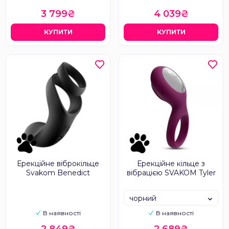
3 799₴
4 039₴
КУПИТИ
КУПИТИ
Ерекційне віброкільце
Ерекційне кільце з
Svakom Benedict
вібрацією SVAKOM Tyler
чорний
В наявності
В наявності