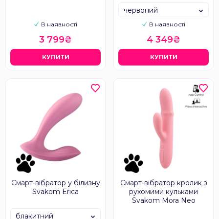
червоний
В наявності
В наявності
3 799₴
4 349₴
КУПИТИ
КУПИТИ
Смарт-вібратор у білизну
Смарт-вібратор кролик з
Svakom Erica
рухомими кульками
Svakom Mora Neo
блакитний