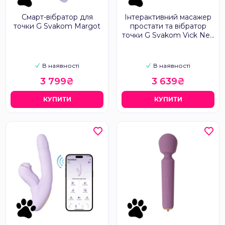
Смарт-вібратор для
Інтерактивний масажер
точки G Svakom Margot
простати та вібратор
точки G Svakom Vick Neo
2
В наявності
В наявності
3 799₴
3 639₴
КУПИТИ
КУПИТИ