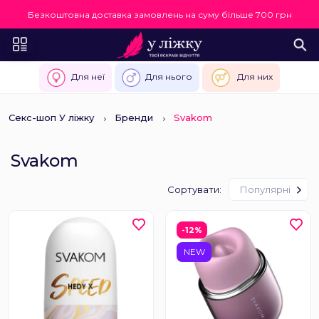
Безкоштовна доставка замовлень на суму більше 700 грн
Для неї
Для нього
Для них
Секс-шоп У ліжку
Бренди
Svakom
Svakom
Сортувати:
Популярні
-12%
NEW