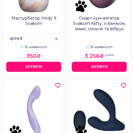
Мастурбатор Hedy X
Смарт куні-імітатор
Svakom
Svakom Klitty, з язичком,
лиже, смокче та вібрує
speed
В наявності
В наявності
350₴
3 256₴
3 699₴
КУПИТИ
КУПИТИ