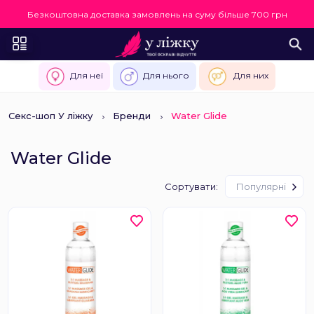
Безкоштовна доставка замовлень на суму більше 700 грн
Для неї
Для нього
Для них
Секс-шоп У ліжку
Бренди
Water Glide
Water Glide
Сортувати:
Популярні