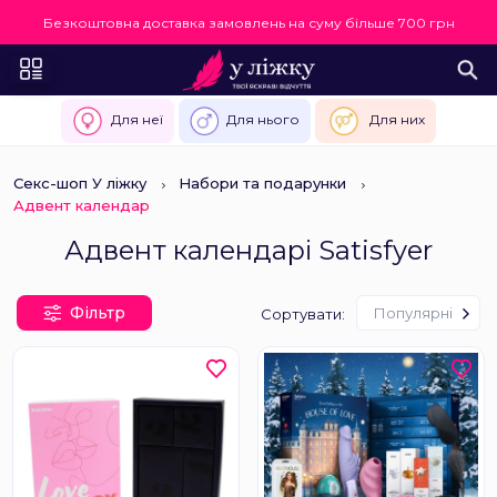
Безкоштовна доставка замовлень на суму більше 700 грн
Для неї
Для нього
Для них
Секс-шоп У ліжку
Набори та подарунки
Адвент календар
Адвент календарі Satisfyer
Фільтр
Популярні
Сортувати: