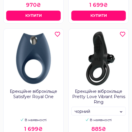
970₴
1 699₴
КУПИТИ
КУПИТИ
Ерекційне віброкільце
Ерекційне віброкільце
Satisfyer Royal One
Pretty Love Vibrant Penis
Ring
чорний
В наявності
В наявності
1 699₴
885₴