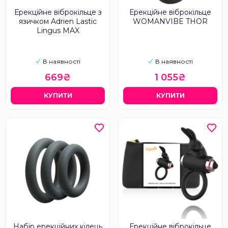
Ерекційне віброкільце з
Ерекційне віброкільце
язичком Adrien Lastic
WOMANVIBE THOR
Lingus MAX
В наявності
В наявності
669₴
1 055₴
КУПИТИ
КУПИТИ
Набір ерекційних кілець
Ерекційне віброкільце