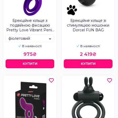
Ерекційне кільце з
Ерекційне кільце зі
подвійною фіксацією
стимуляцією мошонки
Pretty Love Vibrant Penis
Dorcel FUN BAG
Ring III
фіолетовий
В наявності
В наявності
975₴
2 419₴
КУПИТИ
КУПИТИ