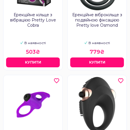
Ерекційне кільце з
Ерекційне віброкільце з
вібрацією Pretty Love
подвійною фіксацією
Cobra
Pretty love Osmond
В наявності
В наявності
503₴
779₴
КУПИТИ
КУПИТИ