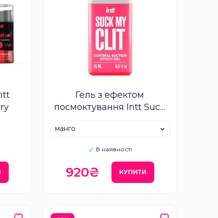
ntt
Гель з ефектом
ry
посмоктування Intt Suck
My Clit
манго
В наявності
920₴
И
КУПИТИ