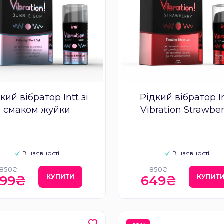
кий вібратор Intt зі
Рідкий вібратор I
смаком жуйки
Vibration Strawber
В наявності
В наявності
850₴
850₴
КУПИТИ
КУПИТ
699₴
649₴