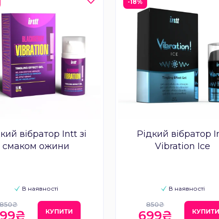
-18%
кий вібратор Intt зі
Рідкий вібратор I
смаком ожини
Vibration Ice
В наявності
В наявності
850₴
850₴
КУПИТИ
КУПИТ
699₴
699₴