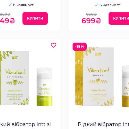
В наявності
В наявності
850₴
850₴
КУПИТИ
КУПИТ
49₴
699₴
-18%
кий вібратор Intt зі
Рідкий вібратор Int