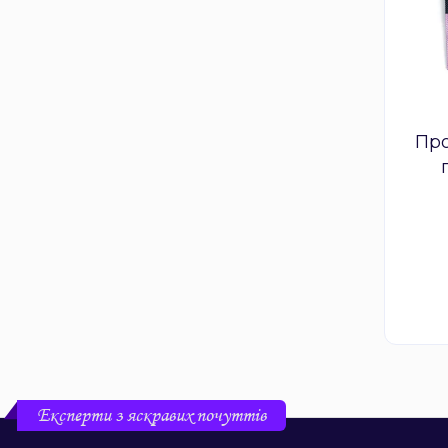
Пр
жень
Експерти з яскравих почуттів