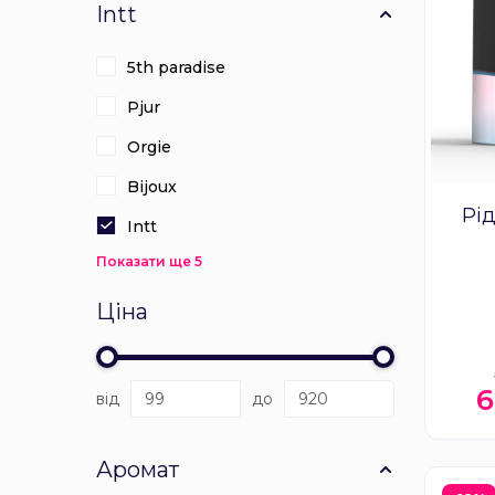
Intt
5th paradise
Pjur
Orgie
Bijoux
Рід
Intt
Показати ще 5
Ціна
від
до
Аромат