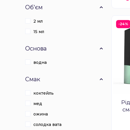
Об'єм
2 мл
-24%
15 мл
Основа
водна
Смак
коктейль
Рід
мед
см
ожина
солодка вата