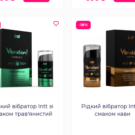
-18%
кий вібратор Intt зі
Рідкий вібратор Int
аком трав'янистий
смаком кави