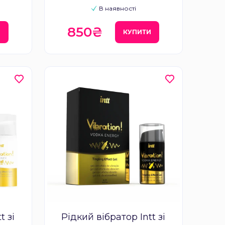
В наявності
850₴
И
КУПИТИ
t зі
Рідкий вібратор Intt зі