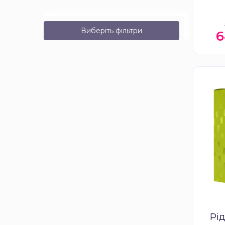
Виберіть фільтри
6
Рід