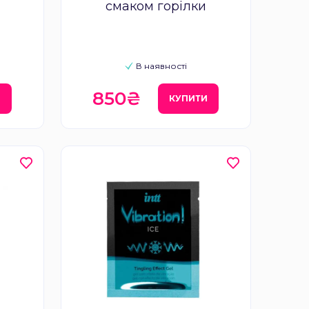
смаком горілки
В наявності
850₴
И
КУПИТИ