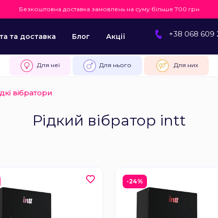
Безкоштовна доставка замовлень на суму більше 700 грн
+38 068 609 
та та доставка
Блог
Акції
Для неї
Для нього
Для них
ідкі вібратори
Рідкий вібратор intt
-24%