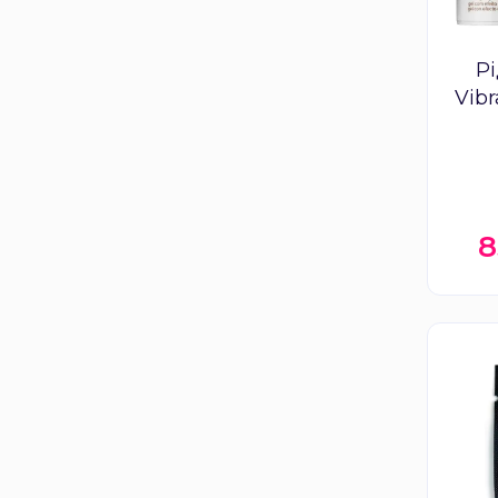
Рі
Vib
8