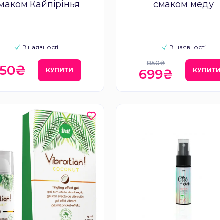
маком Кайпірінья
смаком меду
В наявності
В наявності
850₴
50₴
КУПИТИ
КУПИТ
699₴