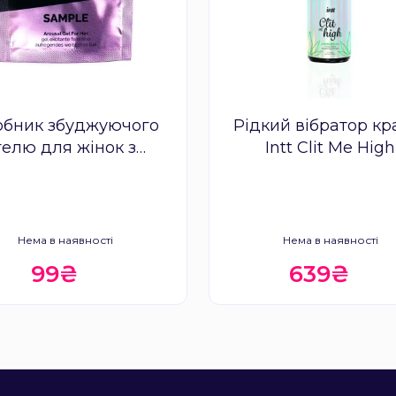
обник збуджуючого
Рідкий вібратор кр
гелю для жінок з
Intt Clit Me High
шенем Intt Excitation
(2 мл)
Нема в наявності
Нема в наявності
99₴
639₴