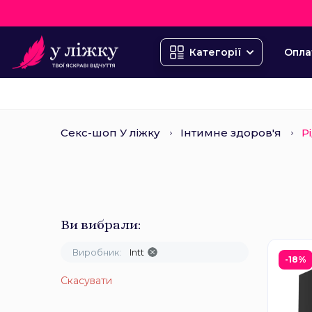
Опла
Категорії
Секс-шоп У ліжку
Інтимне здоров'я
Р
Ви вибрали:
Виробник:
Intt
-18%
Скасувати