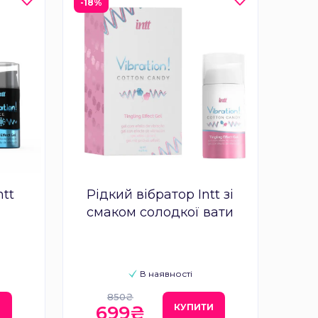
-18%
ntt
Рідкий вібратор Intt зі
смаком солодкої вати
В наявності
850₴
И
КУПИТИ
699₴