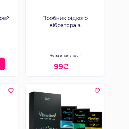
прей
Пробник рідкого
вібратора з
охолоджувальним
ефектом Intt Vibration Ice,
2 мл
Нема в наявності
И
99₴