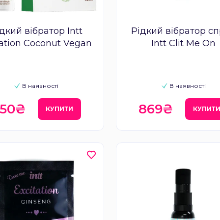
дкий вібратор Intt
Рідкий вібратор с
ration Coconut Vegan
Intt Clit Me On
В наявності
В наявності
50₴
869₴
КУПИТИ
КУПИТ