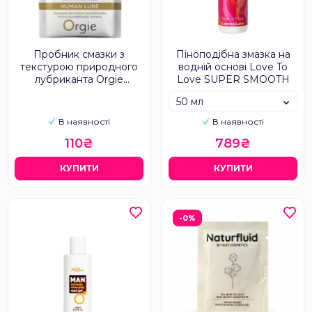
Пробник смазки з
Піноподібна змазка на
текстурою природного
водній основі Love To
лубриканта Orgie
Love SUPER SMOOTH
HUMAN LUBE intimate
50 мл
gel, 2 мл
В наявності
В наявності
110₴
789₴
КУПИТИ
КУПИТИ
-0%