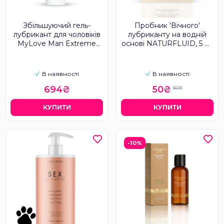
Збільшуючий гель-
Пробник 'Вічного'
лубрикант для чоловіків
лубриканту на водній
MyLove Man Extreme
основі NATURFLUID, 5 мл
Enlarging Med Gel, 150 мл
Nuei
В наявності
В наявності
694₴
50₴
50₴
КУПИТИ
КУПИТИ
-10%