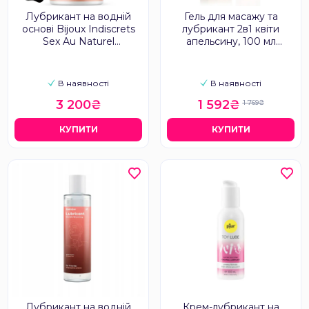
Лубрикант на водній
Гель для масажу та
основі Bijoux Indiscrets
лубрикант 2в1 квіти
Sex Au Naturel
апельсину, 100 мл
універсальний, 500 мл
YESforLOV
В наявності
В наявності
3 200₴
1 592₴
1 769₴
КУПИТИ
КУПИТИ
Лубрикант на водній
Крем-лубрикант на