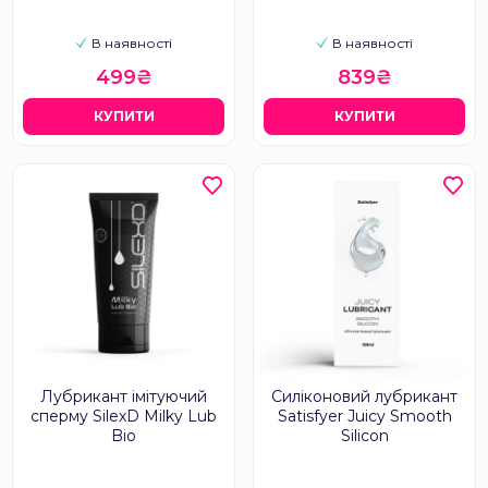
В наявності
В наявності
499₴
839₴
КУПИТИ
КУПИТИ
Лубрикант імітуючий
Силіконовий лубрикант
сперму SilexD Milky Lub
Satisfyer Juicy Smooth
Bio
Silicon