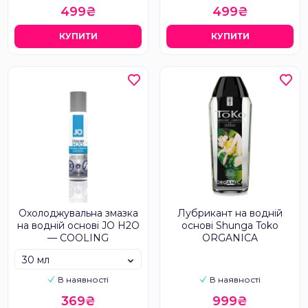
499₴
499₴
КУПИТИ
КУПИТИ
Охолоджувальна змазка
Лубрикант на водній
на водній основі JO H2O
основі Shunga Toko
— COOLING
ORGANICA
30 мл
В наявності
В наявності
369₴
999₴