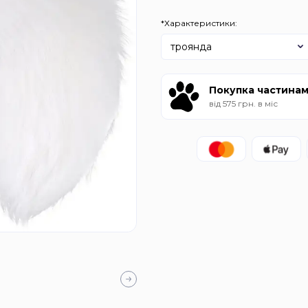
*Характеристики:
троянда
Покупка частина
від 575 грн. в міс