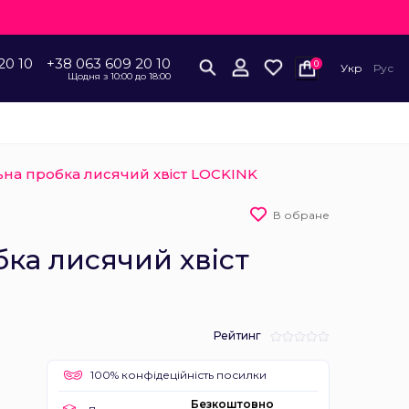
20 10
+38 063 609 20 10
0
Укр
Рус
Щодня з 10:00 до 18:00
на пробка лисячий хвіст LOCKINK
В обране
ка лисячий хвіст
Рейтинг
100% конфідеційність посилки
Безкоштовно