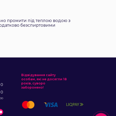
ьно промити під теплою водою з
додатково безспиртовими
Відвідування сайту
особам, які не досягли 18
років, суворо
10
заборонено!
10
:00