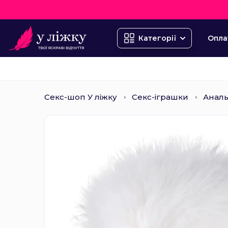
Опла
Категорії
Секс-шоп У ліжку
Секс-іграшки
Аналь