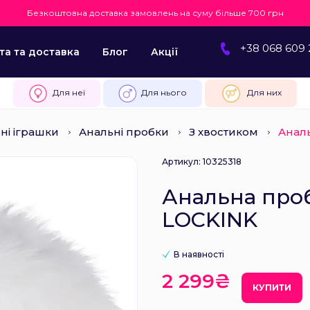
Безкоштовна доставка замовлень на суму більше 700 грн
+38 068 609 
та та доставка
Блог
Акції
Для неї
Для нього
Для них
ні іграшки
Анальні пробки
З хвостиком
Аналь
Артикул: 10325318
Анальна проб
LOCKINK
В наявності
2 299₴
КУПИТИ