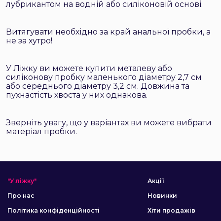
лубрикантом на водній або силіконовій основі.
Витягувати необхідно за край анальної пробки, а
не за хутро!
У Ліжку ви можете купити металеву або
силіконову пробку маленького діаметру 2,7 см
або середнього діаметру 3,2 см. Довжина та
пухнастість хвоста у них однакова.
Зверніть увагу, що у варіантах ви можете вибрати
матеріал пробки.
"У ліжку"
Акції
Про нас
Новинки
Політика конфіденційності
Хіти продажів