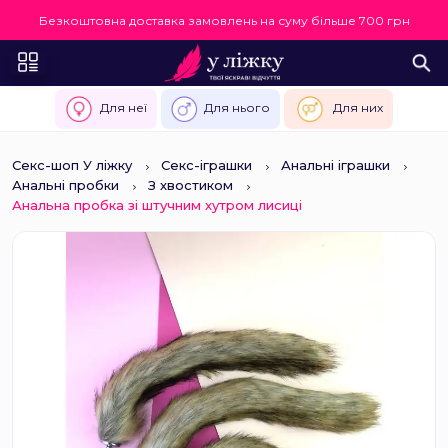
Безкоштовна доставка замовлень на суму більше 700 грн
Для неї
Для нього
Для них
Секс-шоп У ліжку
Секс-іграшки
Анальні іграшки
Анальні пробки
З хвостиком
Анальна пробка зі штучним хутром лисиці