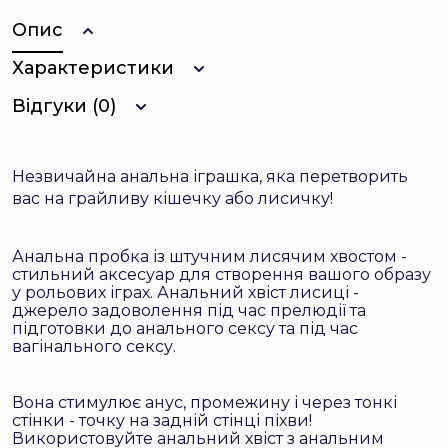
Опис
Характеристики
Відгуки (0)
Незвичайна анальна іграшка, яка перетворить
вас на грайливу кішечку або лисичку!
Анальна пробка із штучним лисячим хвостом -
стильний аксесуар для створення вашого образу
у рольових іграх. Анальний хвіст лисиці -
джерело задоволення під час прелюдії та
підготовки до анального сексу та під час
вагінального сексу.
Вона стимулює анус, промежину і через тонкі
стінки - точку на задній стінці піхви!
Використовуйте анальний хвіст з анальним