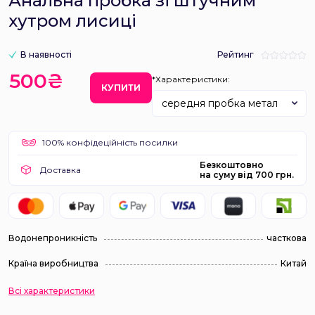
Анальна пробка зі штучним
хутром лисиці
В наявності
Рейтинг
500₴
*Характеристики:
КУПИТИ
середня пробка метал
100% конфідеційність посилки
Безкоштовно
Доставка
на суму від 700 грн.
Водонепроникність
часткова
Країна виробництва
Китай
Всі характеристики