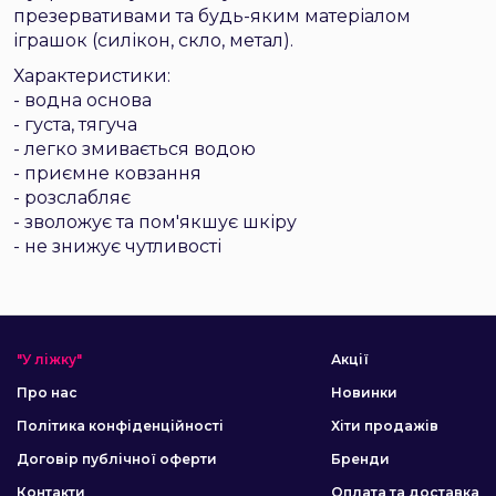
презервативами та будь-яким матеріалом
іграшок (силікон, скло, метал).
Характеристики:
- водна основа
- густа, тягуча
- легко змивається водою
- приємне ковзання
- розслабляє
- зволожує та пом'якшує шкіру
- не знижує чутливості
"У ліжку"
Акції
Про нас
Новинки
Політика конфіденційності
Хіти продажів
Договір публічної оферти
Бренди
Контакти
Оплата та доставка