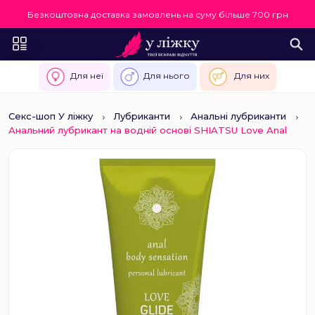
Безкоштовна доставка замовлень на суму більше 700 грн
Для неї
Для нього
Для них
Секс-шоп У ліжку
Лубриканти
Анальні лубриканти
Анальний лубрикант на водній основі SHIATSU Love Anal