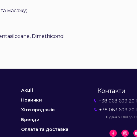
 та масажу;
entasiloxane, Dimethiconol
Контакти
Акції
Новинки
+38 068 609 20 
+38 063 609 20 
Хіти продажів
Щодня з 10:00 до 18
Бренди
Оплата та доставка