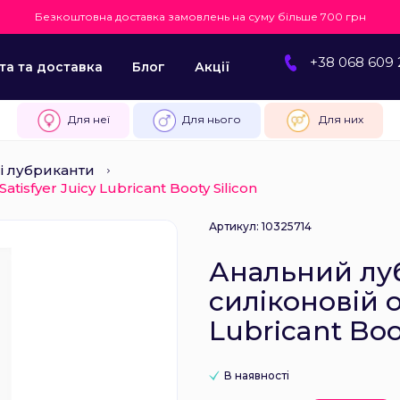
Безкоштовна доставка замовлень на суму більше 700 грн
+38 068 609 
та та доставка
Блог
Акції
Для неї
Для нього
Для них
і лубриканти
isfyer Juicy Lubricant Booty Silicon
Артикул: 10325714
Анальний лу
силіконовій о
Lubricant Boo
В наявності