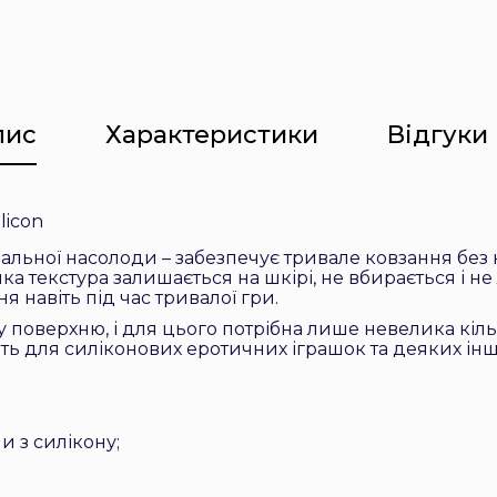
пис
Характеристики
Відгуки 
licon
льної насолоди – забезпечує тривале ковзання без 
а текстура залишається на шкірі, не вбирається і н
 навіть під час тривалої гри.
 поверхню, і для цього потрібна лише невелика кіль
ть для силіконових еротичних іграшок та деяких інши
и з силікону;