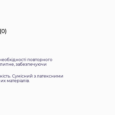
(0)
необхідності повторного
е липне, забезпечуючи
кість. Сумісний з латексними
х матеріалів.