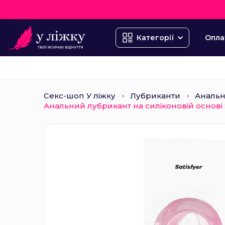
Опла
Категорії
Секс-шоп У ліжку
Лубриканти
Анальн
Анальний лубрикант на силіконовій основі Sat