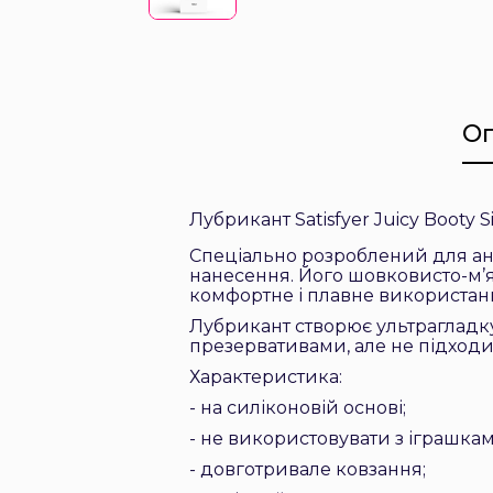
О
Лубрикант Satisfyer Juicy Booty Si
Спеціально розроблений для ана
нанесення. Його шовковисто-м’як
комфортне і плавне використання
Лубрикант створює ультрагладку
презервативами, але не підходи
Характеристика:
- на силіконовій основі;
- не використовувати з іграшкам
- довготривале ковзання;