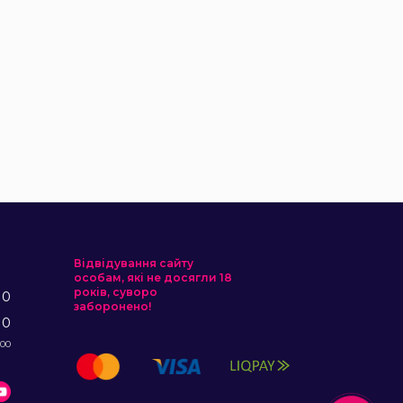
Відвідування сайту
особам, які не досягли 18
років, суворо
10
заборонено!
10
:00