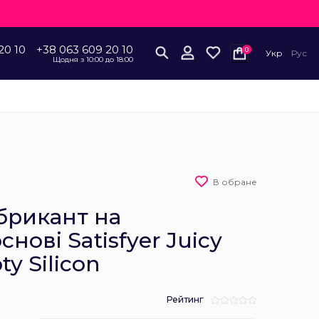
20 10
+38 063 609 20 10
0
Укр
Рус
Щодня з 10:00 до 18:00
В обране
брикант на
снові Satisfyer Juicy
ty Silicon
Рейтинг