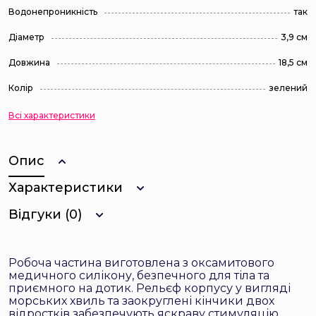
Водонепроникність
так
Діаметр
3,9 см
Довжина
18,5 см
Колір
зелений
Всі характеристики
Опис
Характеристики
Відгуки (0)
Робоча частина виготовлена з оксамитового
медичного силікону, безпечного для тіла та
приємного на дотик. Рельєф корпусу у вигляді
морських хвиль та заокруглені кінчики двох
відростків забезпечують яскраву стимуляцію