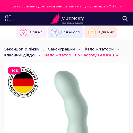
Безкоштовна доставка замовлень на суму більше 700 грн
Для неї
Для нього
Для них
Секс-шоп У ліжку
Секс-іграшки
Фалоімітатори
Класичні ділдо
Фалоімітатор Fun Factory BOUNCER
-10%