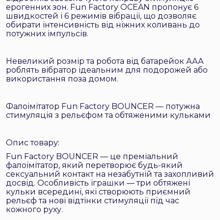
ерогенних зон. Fun Factory OCEAN пропонує 6
швидкостей і 6 режимів вібрації, що дозволяє
обирати інтенсивність від ніжних коливань до
потужних імпульсів.
Невеликий розмір та робота від батарейок ААА
роблять вібратор ідеальним для подорожей або
використання поза домом.
Фалоімітатор Fun Factory BOUNCER — потужна
стимуляція з рельєфом та обтяженими кульками
Опис товару:
Fun Factory BOUNCER — це преміальний
фалоімітатор, який перетворює будь-який
сексуальний контакт на незабутній та захопливий
досвід. Особливість іграшки — три обтяжені
кульки всередині, які створюють приємний
рельєф та нові відтінки стимуляції під час
кожного руху.