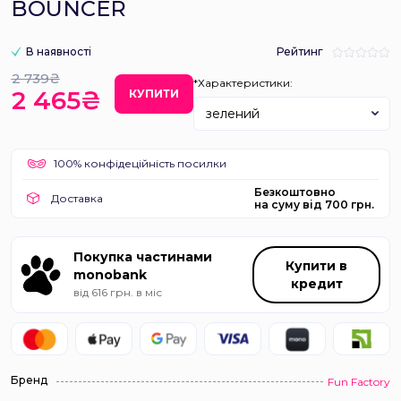
BOUNCER
В наявності
Рейтинг
2 739₴
*Характеристики:
2 465₴
КУПИТИ
зелений
100% конфідеційність посилки
Безкоштовно
Доставка
на суму від 700 грн.
Покупка частинами
Купити в
monobank
кредит
від 616 грн. в міс
Бренд
Fun Factory