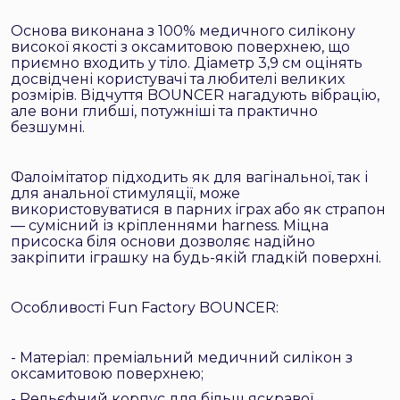
Основа виконана з 100% медичного силікону
високої якості з оксамитовою поверхнею, що
приємно входить у тіло. Діаметр 3,9 см оцінять
досвідчені користувачі та любителі великих
розмірів. Відчуття BOUNCER нагадують вібрацію,
але вони глибші, потужніші та практично
безшумні.
Фалоімітатор підходить як для вагінальної, так і
для анальної стимуляції, може
використовуватися в парних іграх або як страпон
— сумісний із кріпленнями harness. Міцна
присоска біля основи дозволяє надійно
закріпити іграшку на будь-якій гладкій поверхні.
Особливості Fun Factory BOUNCER:
- Матеріал: преміальний медичний силікон з
оксамитовою поверхнею;
- Рельєфний корпус для більш яскравої