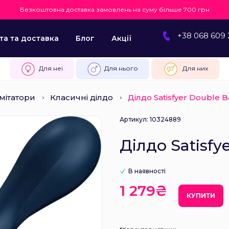
Безкоштовна доставка замовлень на суму більше 700 грн
+38 068 609 
та та доставка
Блог
Акції
Для неї
Для нього
Для них
мітатори
Класичні ділдо
Ділдо Satisfyer Double B
Артикул: 10324889
Ділдо Satisfy
В наявності
1 279₴
КУПИТИ