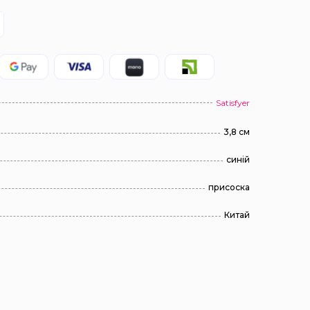
Satisfyer
3,8 см
синій
присоска
Китай