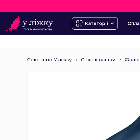
Опла
Категорії
Секс-шоп У ліжку
Секс-іграшки
Фалоі