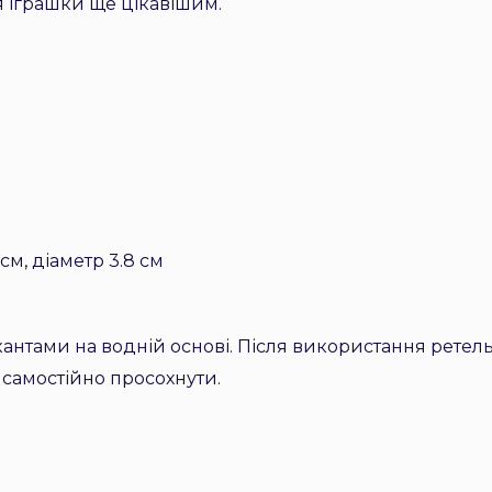
 іграшки ще цікавішим.
см, діаметр 3.8 см
антами на водній основі. Після використання ретел
самостійно просохнути.