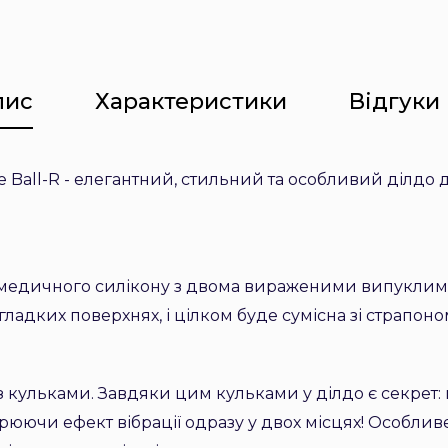
пис
Характеристики
Відгуки 
le Ball-R - елегантний, стильний та особливий ділдо
 медичного силікону з двома вираженими випуклим
гладких поверхнях, і цілком буде сумісна зі страпоно
з кульками. Завдяки цим кульками у ділдо є секрет:
рюючи ефект вібрації одразу у двох місцях! Особливе,