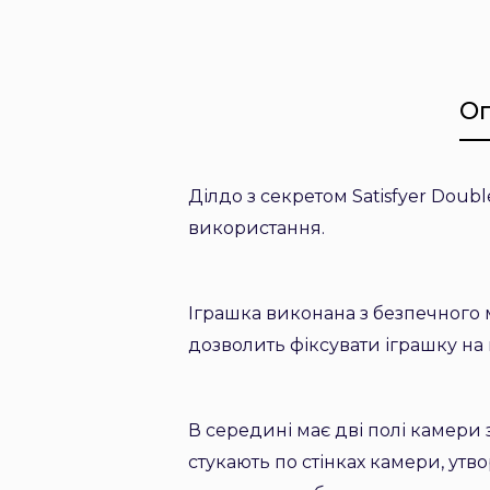
О
Ділдо з секретом Satisfyer Doub
використання.
Іграшка виконана з безпечного
дозволить фіксувати іграшку на 
В середині має дві полі камери 
стукають по стінках камери, утво