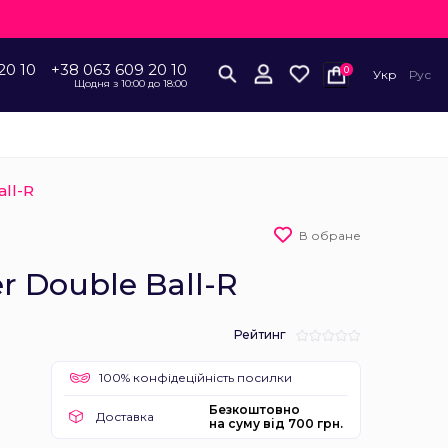
20 10
+38 063 609 20 10
0
Укр
Рус
Щодня з 10:00 до 18:00
all-R
В обране
er Double Ball-R
Рейтинг
100% конфідеційність посилки
Безкоштовно
Доставка
на суму від 700 грн.