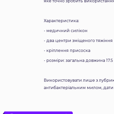
яке точно зробить використання
Характеристика:
- медичний силікон
- два центри зміщеного тяжіння
- кріплення присоска
- розміри: загальна довжина 17.5 
Використовувати лише з лубрик
антибактеріальним милом, дати 