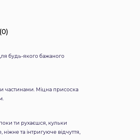
(0)
 для будь-якого бажаного
и частинами. Міцна присоска
м.
 поки ти рухаєшся, кульки
 ніжне та інтригуюче відчуття,