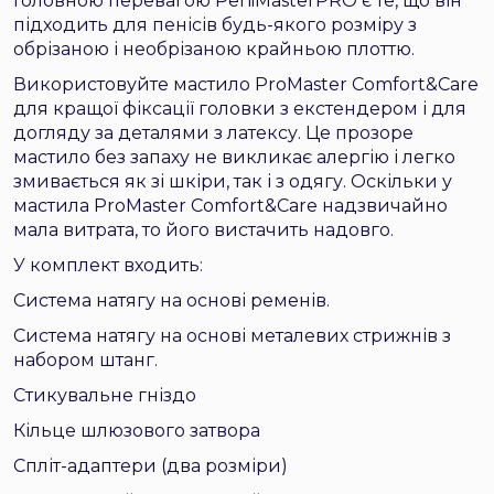
Головною перевагою PeniMasterPRO є те, що він
підходить для пенісів будь-якого розміру з
обрізаною і необрізаною крайньою плоттю.
Використовуйте мастило ProMaster Comfort&Care
для кращої фіксації головки з екстендером і для
догляду за деталями з латексу. Це прозоре
мастило без запаху не викликає алергію і легко
змивається як зі шкіри, так і з одягу. Оскільки у
мастила ProMaster Comfort&Care надзвичайно
мала витрата, то його вистачить надовго.
У комплект входить:
Система натягу на основі ременів.
Система натягу на основі металевих стрижнів з
набором штанг.
Стикувальне гніздо
Кільце шлюзового затвора
Спліт-адаптери (два розміри)