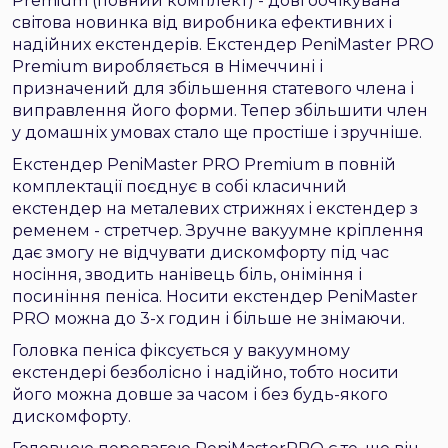
Premium (повний комплект) - довгоочікувана
світова новинка від виробника ефективних і
надійних екстендерів. Екстендер PeniMaster PRO
Premium виробляється в Німеччині і
призначений для збільшення статевого члена і
виправлення його форми. Тепер збільшити член
у домашніх умовах стало ще простіше і зручніше.
Екстендер PeniMaster PRO Premium в повній
комплектації поєднує в собі класичний
екстендер на металевих стрижнях і екстендер з
ременем - стретчер. Зручне вакуумне кріплення
дає змогу не відчувати дискомфорту під час
носіння, зводить нанівець біль, оніміння і
посиніння пеніса. Носити екстендер PeniMaster
PRO можна до 3-х годин і більше не знімаючи.
Головка пеніса фіксується у вакуумному
екстендері безболісно і надійно, тобто носити
його можна довше за часом і без будь-якого
дискомфорту.