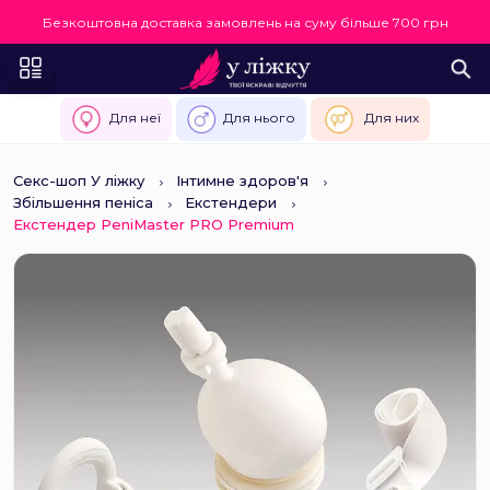
Безкоштовна доставка замовлень на суму більше 700 грн
Для неї
Для нього
Для них
Секс-шоп У ліжку
Інтимне здоров'я
Збільшення пеніса
Екстендери
Екстендер PeniMaster PRO Premium