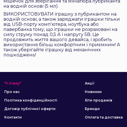
мішечок для зберігання та мініатюра лубриканта
на водній основі (5 мл).
ВИКОРИСТОВУВАТИ іграшку з лубрикантом на
водній основі, а також заряджати іграшки тільки
від USB-порту комп'ютера, ноутбука або
павербанка тому, що іграшки не розраховані на
силу струму понад 0,5 А і напругу 5В. Це
продовжить життя вашого девайса, і зробить
використання більш комфортним і приємним! А
також уберігайте іграшку від механічних
пошкоджень!
"У ліжку"
Акції
Про нас
Новинки
Політика конфіденційності
Хіти продажів
Договір публічної оферти
Бренди
Контакти
Оплата та доставка