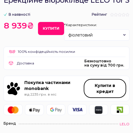
Ерекційне віброкільце LELO Tor 3
В наявності
Рейтинг
8 939₴
*Характеристики:
КУПИТИ
фіолетовий
100% конфідеційність посилки
Безкоштовно
Доставка
на суму від 700 грн.
Покупка частинами
Купити в
monobank
кредит
від 2235 грн. в міс
Бренд
LELO