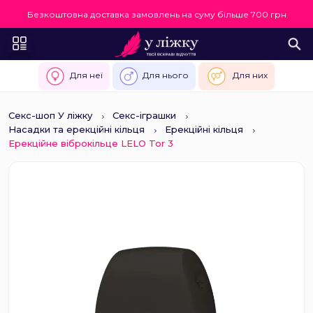
Безкоштовна доставка замовлень на суму більше 700 грн
Для неї
Для нього
Для них
Секс-шоп У ліжку
Секс-іграшки
Насадки та ерекційні кільця
Ерекційні кільця
Ерекційне віброкільце LELO Tor 3