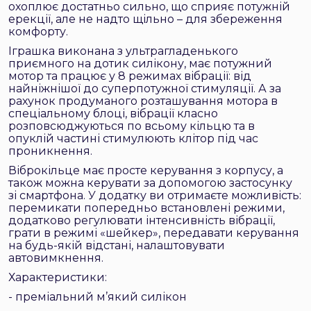
охоплює достатньо сильно, що сприяє потужній
ерекції, але не надто щільно – для збереження
комфорту.
Іграшка виконана з ультрагладенького
приємного на дотик силікону, має потужний
мотор та працює у 8 режимах вібрації: від
найніжнішої до суперпотужної стимуляції. А за
рахунок продуманого розташування мотора в
спеціальному блоці, вібрації класно
розповсюджуються по всьому кільцю та в
опуклій частині стимулюють клітор під час
проникнення.
Віброкільце має просте керування з корпусу, а
також можна керувати за допомогою застосунку
зі смартфона. У додатку ви отримаєте можливість:
перемикати попередньо встановлені режими,
додатково регулювати інтенсивність вібрації,
грати в режимі «шейкер», передавати керування
на будь-якій відстані, налаштовувати
автовимкнення.
Характеристики:
- преміальний м’який силікон