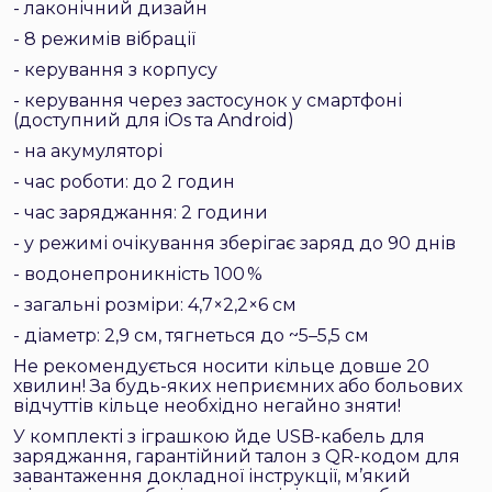
- лаконічний дизайн
- 8 режимів вібрації
- керування з корпусу
- керування через застосунок у смартфоні
(доступний для iOs та Android)
- на акумуляторі
- час роботи: до 2 годин
- час заряджання: 2 години
- у режимі очікування зберігає заряд до 90 днів
- водонепроникність 100 %
- загальні розміри: 4,7×2,2×6 см
- діаметр: 2,9 см, тягнеться до ~5–5,5 см
Не рекомендується носити кільце довше 20
хвилин! За будь-яких неприємних або больових
відчуттів кільце необхідно негайно зняти!
У комплекті з іграшкою йде USB-кабель для
заряджання, гарантійний талон з QR-кодом для
завантаження докладної інструкції, м’який