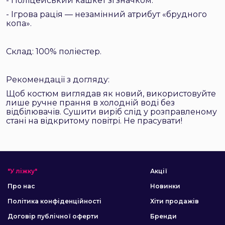
- Поліцейський кашкет зі значком.
- Ігрова рація — незамінний атрибут «брудного
копа».
Склад: 100% поліестер.
Рекомендації з догляду:
Щоб костюм виглядав як новий, використовуйте
лише ручне прання в холодній воді без
відбілювачів. Сушити виріб слід у розправленому
стані на відкритому повітрі. Не прасувати!
"У ліжку"
Акції
Про нас
Новинки
Політика конфіденційності
Хіти продажів
Договір публічної оферти
Бренди