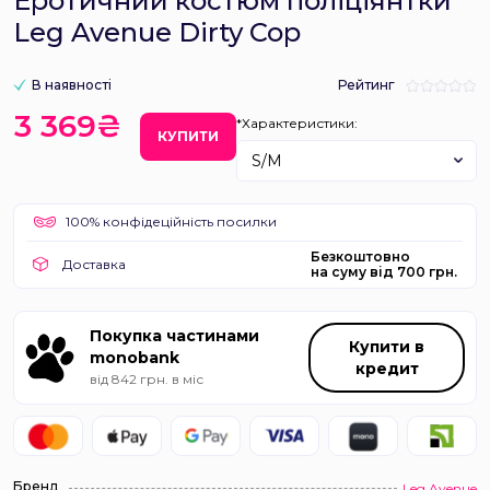
Еротичний костюм поліціянтки
Leg Avenue Dirty Cop
В наявності
Рейтинг
3 369₴
*Характеристики:
КУПИТИ
S/M
100% конфідеційність посилки
Безкоштовно
Доставка
на суму від 700 грн.
Покупка частинами
Купити в
monobank
кредит
від 842 грн. в міс
Бренд
Leg Avenue