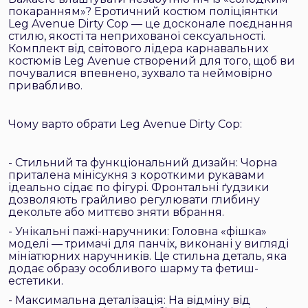
покаранням»? Еротичний костюм поліціянтки
Leg Avenue Dirty Cop — це досконале поєднання
стилю, якості та неприхованої сексуальності.
Комплект від світового лідера карнавальних
костюмів Leg Avenue створений для того, щоб ви
почувалися впевнено, зухвало та неймовірно
привабливо.
Чому варто обрати Leg Avenue Dirty Cop:
- Стильний та функціональний дизайн: Чорна
приталена мінісукня з короткими рукавами
ідеально сідає по фігурі. Фронтальні ґудзики
дозволяють грайливо регулювати глибину
декольте або миттєво зняти вбрання.
- Унікальні пажі-наручники: Головна «фішка»
моделі — тримачі для панчіх, виконані у вигляді
мініатюрних наручників. Це стильна деталь, яка
додає образу особливого шарму та фетиш-
естетики.
- Максимальна деталізація: На відміну від