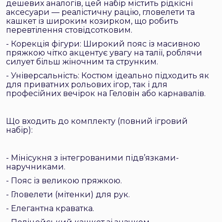
дешевих аналогів, цей набір містить рідкісні
аксесуари — реалістичну рацію, гловелети та
кашкет із широким козирком, що робить
перевтілення стовідсотковим.
- Корекція фігури: Широкий пояс із масивною
пряжкою чітко акцентує увагу на талії, роблячи
силует більш жіночним та струнким.
- Універсальність: Костюм ідеально підходить як
для приватних рольових ігор, так і для
професійних вечірок на Геловін або карнавалів.
Що входить до комплекту (повний ігровий
набір):
- Мінісукня з інтегрованими підв’язками-
наручниками.
- Пояс із великою пряжкою.
- Гловелети (мітенки) для рук.
- Елегантна краватка.