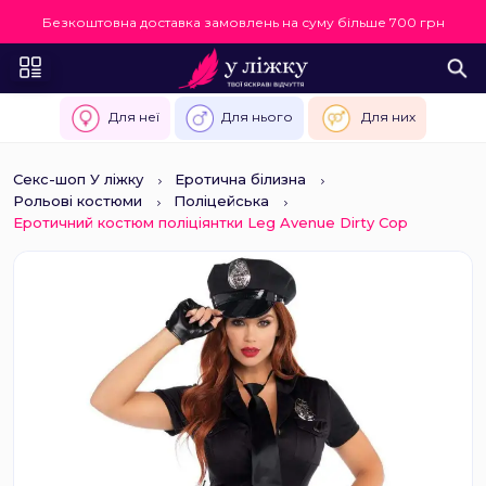
Безкоштовна доставка замовлень на суму більше 700 грн
Для неї
Для нього
Для них
Секс-шоп У ліжку
Еротична білизна
Рольові костюми
Поліцейська
Еротичний костюм поліціянтки Leg Avenue Dirty Cop