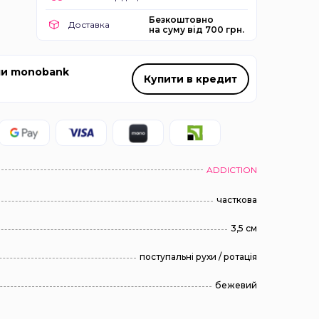
Безкоштовно
Доставка
на суму від 700 грн.
ми monobank
Купити в кредит
ADDICTION
часткова
3,5 см
поступальні рухи / ротація
бежевий