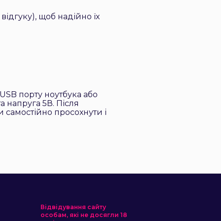
)
відгуку), щоб надійно їх
USB порту ноутбука або
а напруга 5В. Після
 самостійно просохнути і
Відвідування сайту
особам, які не досягли 18