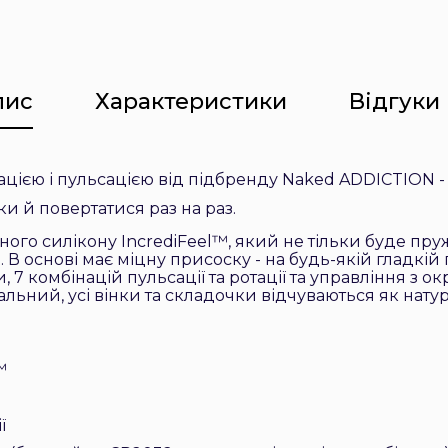
пис
Характеристики
Відгуки 
тацією і пульсацією від підбренду Naked ADDICTION 
и й повертатися раз на раз.
ого силікону IncrediFeel™, який не тільки буде пру
. В основі має міцну присоску - на будь-якій гладкій
, 7 комбінацій пульсації та ротації та управління з 
льний, усі вінки та складочки відчуваються як натур
™
ї