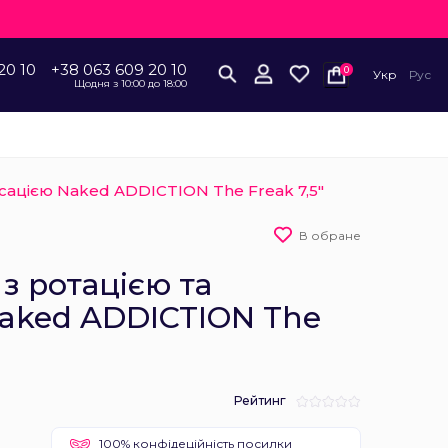
20 10
+38 063 609 20 10
0
Укр
Рус
Щодня з 10:00 до 18:00
ьсацією Naked ADDICTION The Freak 7,5″
В обране
з ротацією та
aked ADDICTION The
Рейтинг
100% конфідеційність посилки