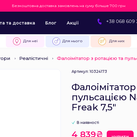
Безкоштовна доставка замовлень на суму більше 700 грн
+38 068 609 
та та доставка
Блог
Акції
Для неї
Для нього
Для них
тори
Реалістичні
Фалоімітатор з ротацією та пул
Артикул: 10324173
Фалоімітатор 
пульсацією N
Freak 7,5″
В наявності
4 839₴