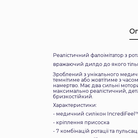
О
Реалістичний фалоімітатор з ро
вражаючий дилдо до якого тільк
Зроблений з унікального медичн
темнітиме або жовтітиме з часом
намертво. Має два сильні мотори
максимально реалістичний, дета
бризкостійкий.
Характеристики:
- медичний силікон IncrediFeel
- кріплення присоска
- 7 комбінацій ротації та пульсаці