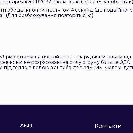
 (батарейки CR2032 в комплекті, знесіть запобіжник
вати обидві кнопки протягом 4 секунд (до подвійного 
і! (Для розблокування повторіть дію)
рикантами на водній основі, заряджати тільки від 
же вони не розраховані на силу струму більше 0,5А т
 під теплою водою з антибактеріальним милом, дати
Контакти
Акції