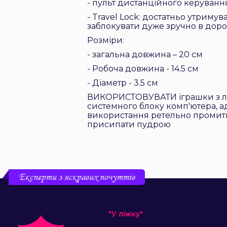
- пульт дистанційного керування
- Travel Lock: достатньо утриму
заблокувати дуже зручно в дороз
Розміри:
- загальна довжина – 20 см
- Робоча довжина - 14.5 см
- Діаметр - 3.5 см
ВИКОРИСТОВУВАТИ іграшки з луб
системного блоку комп'ютера, ад
використання ретельно промити
присипати пудрою
Експерти з яскравих почуттів
"У ліжку"