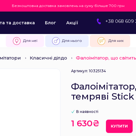
Безкоштовна доставка замовлень на суму більше 700 грн
+38 068 609 
та та доставка
Блог
Акції
Для неї
Для нього
Для них
мітатори
Класичні ділдо
Фалоімітатор, що світить
Артикул: 10325134
Фалоімітатор,
темряві Stick
В наявності
1 630₴
КУПИТИ