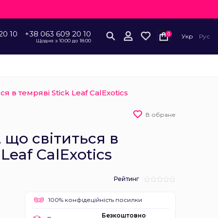
20 10
+38 063 609 20 10
0
Укр
Рус
Щодня з 10:00 до 18:00
ся в темряві Stick Leaf CalExotics
В обране
 що світиться в
 Leaf CalExotics
Рейтинг
100% конфідеційність посилки
Безкоштовно