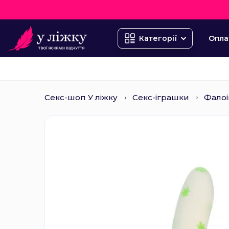
Опла
Категорії
Секс-шоп У ліжку
Секс-іграшки
Фалоі