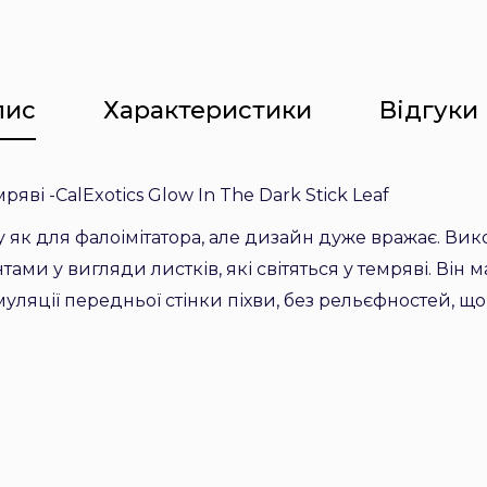
пис
Характеристики
Відгуки 
ряві -CalExotics Glow In The Dark Stick Leaf
 як для фалоімітатора, але дизайн дуже вражає. Ви
ами у вигляди листків, які світяться у темряві. Він
муляції передньої стінки піхви, без рельєфностей, 