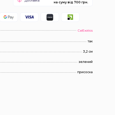
Доставка
на суму від 700 грн.
CalExotics
так
3,2 см
зелений
присоска