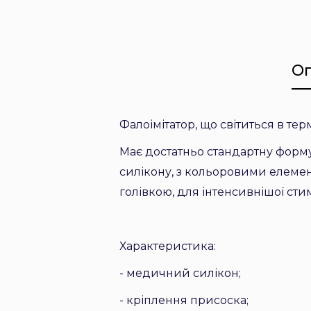
О
Фалоімітатор, що світиться в терм
Має достатньо стандартну форму
силікону, з кольоровими елемент
голівкою, для інтенсивнішої сти
Характеристика:
- медичний силікон;
- кріплення присоска;