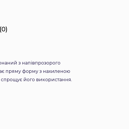
(0)
конаний з напівпрозорого
 має пряму форму з нахиленою
що спрощує його використання.