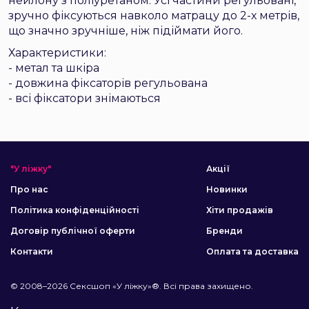
нейлону з поліуретаном. Усі частини регульовані,
зручно фіксуються навколо матрацу до 2-х метрів,
що значно зручніше, ніж підіймати його.
Характеристики:
- метал та шкіра
- довжина фіксаторів регульована
- всі фіксатори знімаються
"У ліжку"
Акції
Про нас
Новинки
Політика конфіденційності
Хіти продажів
Договір публічної оферти
Бренди
Контакти
Оплата та доставка
© 2008–2026 Сексшоп «У ліжку»®. Всі права захищено.