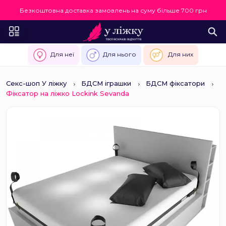
Безкоштовна доставка замовлень на суму більше 700 грн
Для неї
Для нього
Для них
Секс-шоп У ліжку
БДСМ іграшки
БДСМ фіксатори
Фіксатор на ліжко Lockink Sevanda