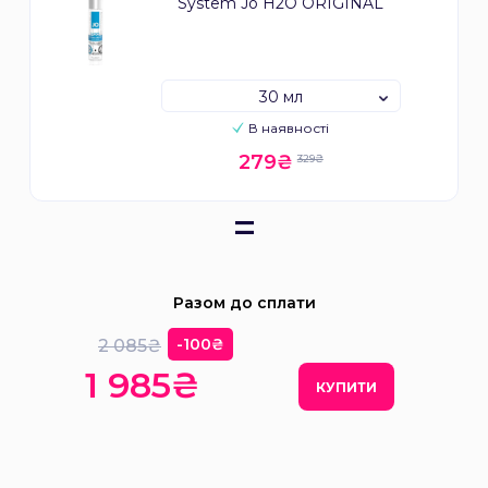
System Jo H2O ORIGINAL
30 мл
В наявності
279₴
329₴
=
Разом до сплати
-100₴
2 085₴
1 985₴
КУПИТИ