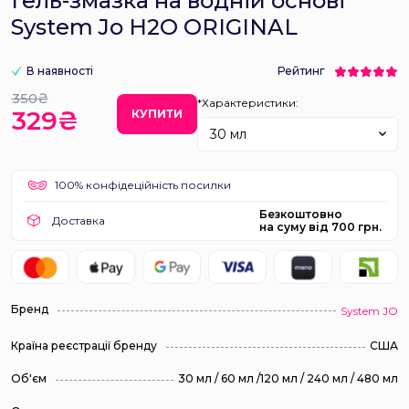
Гель-змазка на водній основі
System Jo H2O ORIGINAL
В наявності
Рейтинг
350₴
*Характеристики:
329₴
КУПИТИ
30 мл
100% конфідеційність посилки
Безкоштовно
Доставка
на суму від 700 грн.
Бренд
System JO
Країна реєстрації бренду
США
Об'єм
30 мл / 60 мл /120 мл / 240 мл / 480 мл