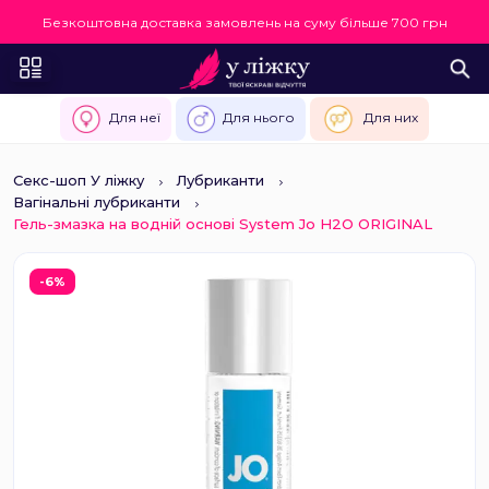
Безкоштовна доставка замовлень на суму більше 700 грн
Для неї
Для нього
Для них
Секс-шоп У ліжку
Лубриканти
Вагінальні лубриканти
Гель-змазка на водній основі System Jo H2O ORIGINAL
-6%