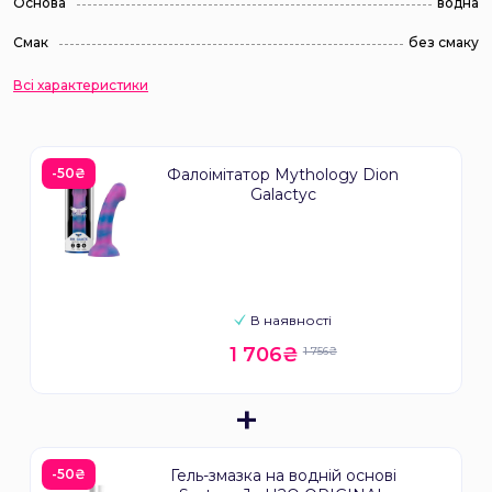
Основа
водна
Смак
без смаку
Всі характеристики
-50₴
Фалоімітатор Mythology Dion
Galactyc
В наявності
1 706₴
1 756₴
+
-50₴
Гель-змазка на водній основі