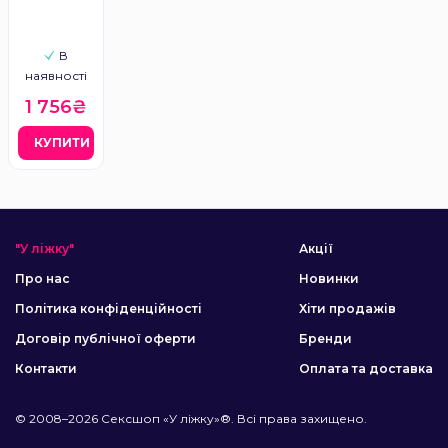
Galactyc
В
наявності
1 756₴
КУПИТИ
"У ліжку"
Акції
Про нас
Новинки
Політика конфіденційності
Хіти продажів
Договір публічної оферти
Бренди
Контакти
Оплата та доставка
© 2008–2026 Сексшоп «У ліжку»®. Всі права захищено.