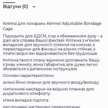
Відгуки (0)
Клетка для покарань Kennel Adjustable Bondage
Cage
Підходить для БДСМ, ігор з обмеженням руху – а
далі вся справа Вашої фантазії. Клітина з м'якою
вкладкою для зручності стояння на колінах, є
перекладини для фіксації на різних стійках, є
платні вхідні які відкриваються без труднощів.
Клітина такого плану відмінно доповнить Вашу
ігрову кімнату, вона габаритна, але дуже легко
збирається з детальною інструкцією.
Основні характеристики:
знімні бічні планки для зручного входу/виходу;
силіконові накладки на вхідних планках для
додаткового комфорту;
м'яка вкладка підлога;
регульовані настановні перекладини;