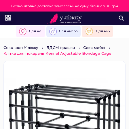
Безкоштовна доставка замовлень на суму більше 700 грн
Для неї
Для нього
Для них
Секс-шоп У ліжку
БДСМ іграшки
Секс меблі
Клітка для покарань Kennel Adjustable Bondage Cage