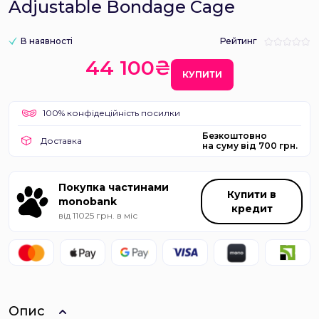
Adjustable Bondage Cage
В наявності
Рейтинг
44 100₴
КУПИТИ
100% конфідеційність посилки
Безкоштовно
Доставка
на суму від 700 грн.
Покупка частинами
Купити в
monobank
кредит
від 11025 грн. в міс
Опис