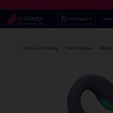
Опла
Категорії
Секс-шоп У ліжку
Секс-іграшки
Вібра