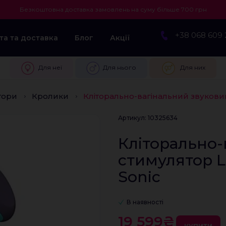
Безкоштовна доставка замовлень на суму більше 700 грн
+38 068 609 
та та доставка
Блог
Акції
Для неї
Для нього
Для них
тори
Кролики
Кліторально-вагінальний звукови
Артикул: 10325634
Кліторально-
стимулятор 
Sonic
В наявності
19 599₴