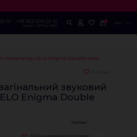
20 10
+38 063 609 20 10
0
Укр
Рус
Щодня з 10:00 до 18:00
й стимулятор LELO Enigma Double Sonic
В обране
вагінальний звуковий
LELO Enigma Double
Рейтинг
100% конфідеційність посилки