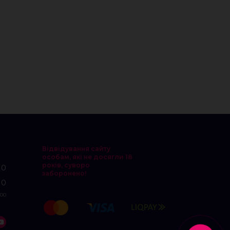
Відвідування сайту
особам, які не досягли 18
років, суворо
10
заборонено!
10
:00