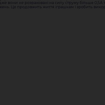
же вони не розраховані на силу струму більше 0,5А т
жень. Це продовжить життя іграшкам і зробить вик