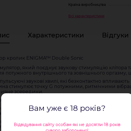
Країна виробництва
Всі характеристики
пис
Характеристики
Відгуки 
тор кролик ENIGMA™ Double Sonic
лятор, який поєднує звукову стимуляцію клітора та 
ля потужного внутрішнього та зовнішнього оргазму, 
ульсуючі звукові хвилі, які безконтактно впливають 
ина стимулює точку G потужними, ритмічними вібрац
нсивне зсередини.
uble Sonic:
Вам уже є 18 років?
аційні звукові хвилі проникають глибше, ніж будь-як
ону A — зону неймовірного оргазму.
тактна стимуляція клітора за допомогою звукових ім
Відвідування сайту особам які не досягли 18 років
лю задоволення без прямого дотику.
суворо заборонено!