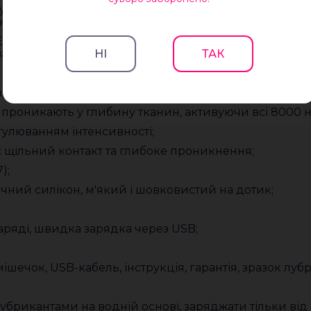
улятор - анатомічна форма з пульсуючим кінчиком, 
ону G. Подвійна дія для максимального ефекту.
O - розблокуйте два ексклюзивні режими — Finish Me 
анням кожним моторчиком для глибоко персоналізо
НІ
ТАК
илі для клітора + вібрації для зони G;
 проникають у глибину тканин, активуючи всі 8000 н
гулюванням інтенсивності;
є щільний контакт та глибоке проникнення;
);
ичний силікон, м'який і шовковистий на дотик;
заряді, швидка зарядка через USB;
ішечок, USB-кабель, інструкція, гарантія, зразок луб
рикантами на водній основі, заряджати тільки від 