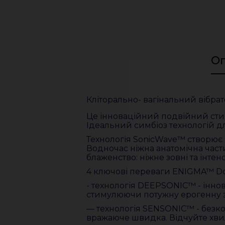
О
Кліторально- вагінальний вібра
Це інноваційний подвійний стиму
Ідеальний симбіоз технологій д
Технологія SonicWave™ створює п
Водночас ніжна анатомічна част
блаженство: ніжне зовні та інте
4 ключові переваги ENIGMA™ Do
- технологія DEEPSONIC™ - іннов
стимулюючи потужну ерогенну з
— технологія SENSONIC™ - безкон
вражаюче швидка. Відчуйте хви