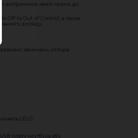
що випромінює хвилі прямо до
Off та Out of Control, а також
ваного досвіду.
ервових закінчень клітора;
риканта LELO.
USB порту ноутбука або