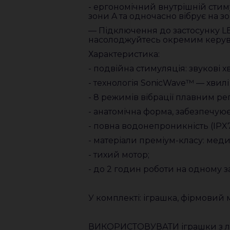
- ергономічний внутрішній стим
зони A та одночасно вібрує на з
— Підключення до застосунку LEL
насолоджуйтесь окремим керув
Характеристика:
- подвійна стимуляція: звукові хв
- технологія SonicWave™ — хвилі
- 8 режимів вібрації плавним ре
- анатомічна форма, забезпечую
- повна водонепроникність (IPX7
- матеріали преміум-класу: мед
- тихий мотор;
- до 2 годин роботи на одному 
У комплекті: іграшка, фірмовий м
ВИКОРИСТОВУВАТИ іграшки з луб