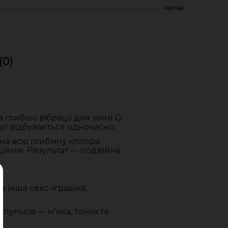
Китай
(0)
глибокі вібрації для зони G.
що відбувається одночасно.
на всю глибину клітора.
іями. Результат — подвійне
а інша секс-іграшка,
пульсів — м’яка, точна та