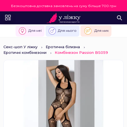
Безкоштовна доставка замовлень на суму більше 700 грн
Для неї
Для нього
Для них
Секс-шоп У ліжку
Еротична білизна
Еротичні комбінезони
Комбінезон Passion BS059