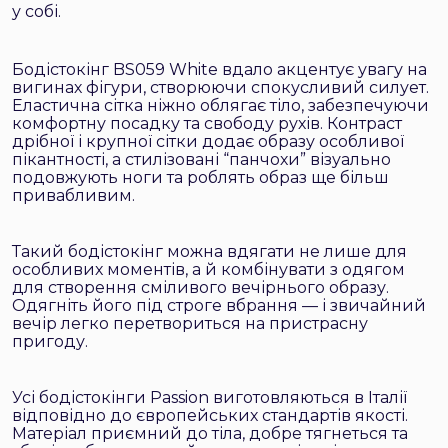
у собі.
Бодістокінг BS059 White вдало акцентує увагу на
вигинах фігури, створюючи спокусливий силует.
Еластична сітка ніжно облягає тіло, забезпечуючи
комфортну посадку та свободу рухів. Контраст
дрібної і крупної сітки додає образу особливої
пікантності, а стилізовані “панчохи” візуально
подовжують ноги та роблять образ ще більш
привабливим.
Такий бодістокінг можна вдягати не лише для
особливих моментів, а й комбінувати з одягом
для створення сміливого вечірнього образу.
Одягніть його під строге вбрання — і звичайний
вечір легко перетвориться на пристрасну
пригоду.
Усі бодістокінги Passion виготовляються в Італії
відповідно до європейських стандартів якості.
Матеріал приємний до тіла, добре тягнеться та