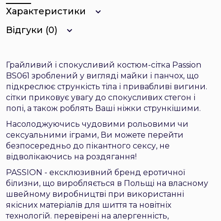
Характеристики
Відгуки (0)
Грайливий і спокусливий костюм-сітка Passion
BS061 зроблений у вигляді майки і панчох, що
підкреслює стрункість тіла і привабливі вигини.
сітки приковує увагу до спокусливих стегон і
попі, а також роблять Ваші ніжки стрункішими.
Насолоджуючись чудовими рольовими чи
сексуальними іграми, Ви можете перейти
безпосередньо до пікантного сексу, не
відволікаючись на роздягання!
PASSION - ексклюзивний бренд еротичної
білизни, що виробляється в Польщі на власному
швейному виробництві при використанні
якісних матеріалів для шиття та новітніх
технологій. перевірені на алергенність,