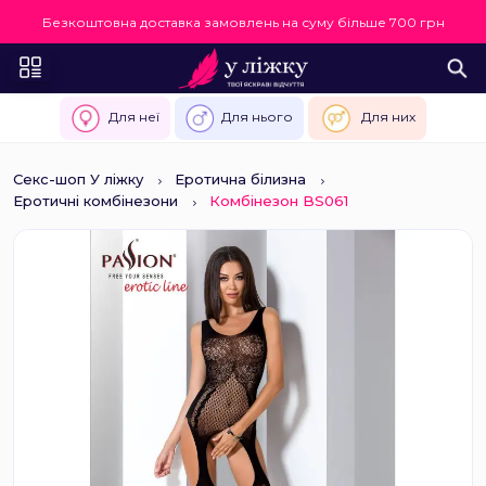
Безкоштовна доставка замовлень на суму більше 700 грн
Для неї
Для нього
Для них
Секс-шоп У ліжку
Еротична білизна
Еротичні комбінезони
Комбінезон BS061