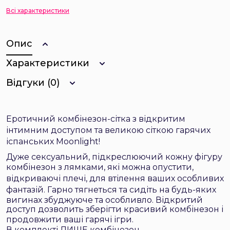
Всі характеристики
Опис
Характеристики
Відгуки (0)
Еротичний комбінезон-сітка з відкритим
інтимним доступом та великою сіткою гарячих
іспанських Moonlight!
Дуже сексуальний, підкреслюючий кожну фігуру
комбінезон
з
лямками, які можна опустити,
відкриваючі плечі
, для втілення ваших особливих
фантазій.
Гарно
тягнеться та сидіть на будь-яких
вигинах збуджуюче та особливло. Відкритий
доступ дозволить зберігти красивий комбінезон і
продовжити ваші гарячі ігри.
В комплекті ЛИШЕ комбінезон.