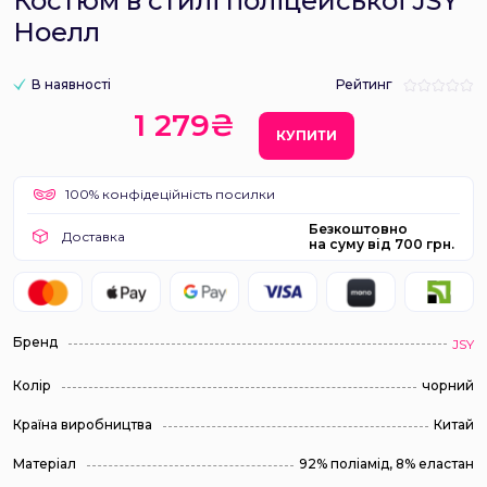
Костюм в стилі поліцейської JSY
Ноелл
В наявності
Рейтинг
1 279₴
КУПИТИ
100% конфідеційність посилки
Безкоштовно
Доставка
на суму від 700 грн.
Бренд
JSY
Колір
чорний
Країна виробництва
Китай
Матеріал
92% поліамід, 8% еластан