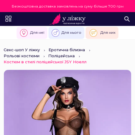
Безкоштовна доставка замовлень на суму більше 700 грн
Для неї
Для нього
Для них
Секс-шоп У ліжку
Еротична білизна
Рольові костюми
Поліцейська
Костюм в стилі поліцейської JSY Ноелл