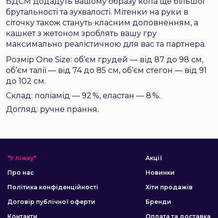
БДСМ додадуть вашому образу копа ще більшої
брутальності та зухвалості. Мітенки на руки в
сіточку також стануть класним доповненням, а
кашкет з жетоном зроблять вашу гру
максимально реалістичною для вас та партнера.
Розмір One Size: об’єм грудей — від 87 до 98 см,
об’єм талії — від 74 до 85 см, об’єм стегон — від 91
до 102 см.
Склад: поліамід — 92 %, еластан — 8 %.
Догляд: ручне прання.
"У ліжку"
Акції
Про нас
Новинки
Політика конфіденційності
Хіти продажів
Договір публічної оферти
Бренди
Контакти
Оплата та доставка