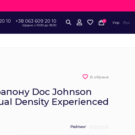
20 10
+38 063 609 20 10
0
Укр
Рус
Щодня з 10:00 до 18:00
В обране
рапону Doc Johnson
al Density Experienced
Рейтинг