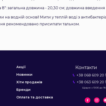
8": загальна довжина - 20,30 см; довжина введення - 1
и на водній основі! Мити у теплій воді з антибакте
ння рекомендовано присипати тальком.
Контакти
Акції
Новинки
+38 068 609 20 
+38 063 609 20 
Хіти продажів
Щодня з 10:00 до 18
Бренди
Оплата та доставка