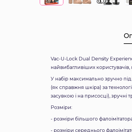
О
Vac-U-Lock Dual Density Experie
найвибагливіших користувачів, 
У набір максимально зручно піді
(як справжня шкіра) за технологі
засувкою і на присосці), зручні 
Розміри:
- розміри більшого фалоімітатора
- розміри середнього фалоімітато