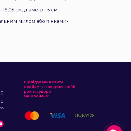
9,05 см; діаметр - 5 см.
ріальним милом або пінками-
Відвідування сайту
особам, які не досягли 18
років, суворо
10
заборонено!
10
:00