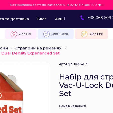
Безкоштовна доставка замовлень на суму більше 700 грн
+38 068 609 
та та доставка
Блог
Акції
Для неї
Для нього
Для них
пони
Страпони на ременях
Dual Density Experienced Set
Артикул: 10324031
Набір для ст
Vac-U-Lock Du
Set
Нема в наявності