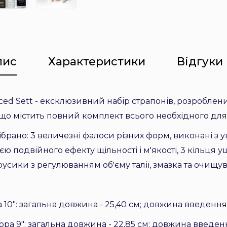
пис
Характеристики
Відгуки 
nced Sett - ексклюзивний набір страпонів, розробле
що містить повний комплект всього необхідного дл
брано: 3 величезні фалоси різних форм, виконані з у
єю подвійного ефекту щільності і м'якості, 3 кільця у
трусики з регулюванням об'єму талії, змазка та очищув
 10": загальна довжина - 25,40 см; довжина введення - 
ра 9": загальна довжина - 22,85 см; довжина введення 