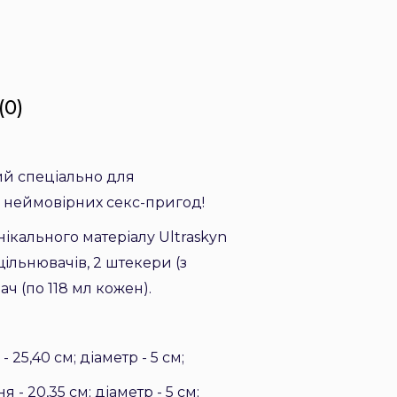
(0)
ний спеціально для
я неймовірних секс-пригод!
нікального матеріалу Ultraskyn
щільнювачів, 2 штекери (з
ач (по 118 мл кожен).
25,40 см; діаметр - 5 см;
- 20,35 см; діаметр - 5 см;