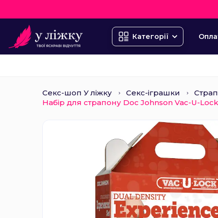
Опла
Категорії
Секс-шоп У ліжку
Секс-іграшки
Стра
Набір для страпону Doc Johnson Vac-U-Lock 