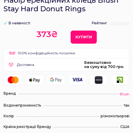
Набір ерекційних кілець Blush
Stay Hard Donut Rings
В наявності
Рейтинг
373₴
КУПИТИ
100% конфідеційність посилки
Безкоштовно
Доставка
на суму від 700 грн.
Бренд
Blush
Водонепроникність
так
Колір
різнокольорові
Країна реєстрації бренду
США