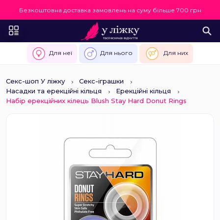
Безкоштовна доставка замовлень на суму більше 700 грн
Для неї
Для нього
Для них
Секс-шоп У ліжку
Секс-іграшки
Насадки та ерекційні кільця
Ерекційні кільця
Набір ерекційних кілець Blush Stay Hard Donut Rings