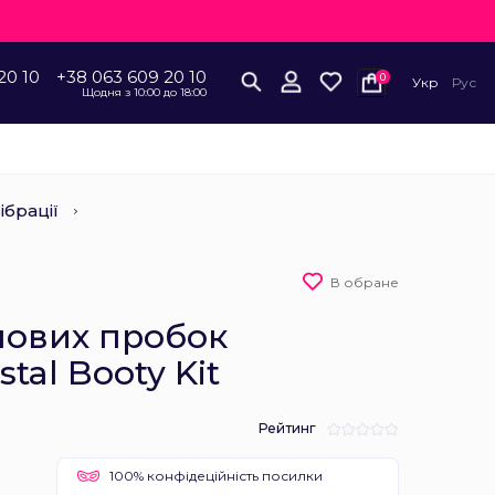
20 10
+38 063 609 20 10
0
Укр
Рус
Щодня з 10:00 до 18:00
ібрації
В обране
нових пробок
stal Booty Kit
Рейтинг
100% конфідеційність посилки