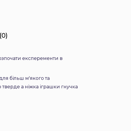
(0)
 розпочати експеременти в
для більш м'якого та
 тверде а ніжка іграшки гнучка