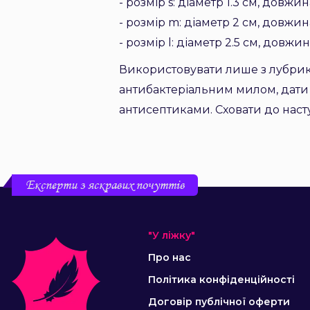
- розмір s: діаметр 1.3 см, довжин
- розмір m: діаметр 2 см, довжин
- розмір l: діаметр 2.5 см, довжи
Використовувати лише з лубрик
антибактеріальним милом, дати
антисептиками. Сховати до наст
Експерти з яскравих почуттів
"У ліжку"
Про нас
Політика конфіденційності
Договір публічної оферти