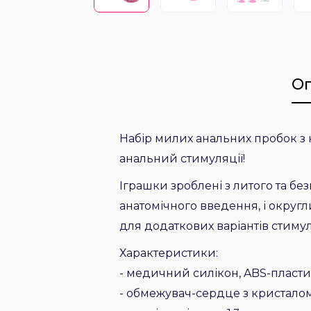
О
Набір милих анальних пробок з к
анальний стимуляції!
Іграшки зроблені з литого та б
анатомічного введення, і округ
для додаткових варіантів стимул
Характеристики:
- медичний силікон, ABS-пласт
- обмежувач-сердце з кристало