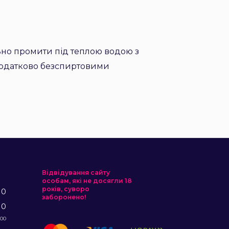
ьно промити під теплою водою з
додатково безспиртовими
Відвідування сайту
особам, які не досягли 18
років, суворо
10
заборонено!
10
:00