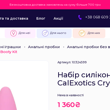
Безкоштовна доставка замовлень на суму більше 700 грн
+38 068 609 
та та доставка
Блог
Акції
Для неї
Для нього
Для них
ні іграшки
Анальні пробки
Анальні пробки без в
Booty Kit
Артикул: 10324599
Набір силіко
CalExotics Cry
Нема в наявності
1 360₴