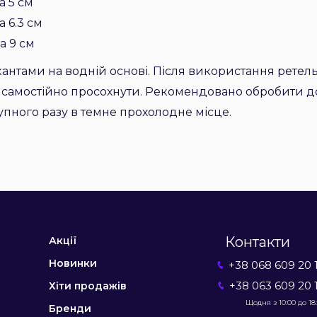
а 5 см
а 6.3 см
на 9 см
антами на водній основі. Після використання ретел
 самостійно просохнути. Рекомендовано обробити 
упного разу в темне прохолодне місце.
Контакти
Акції
Новинки
+38 068 609 20 
+38 063 609 20 
Хіти продажів
Щодня з 10:00 до 18
Бренди