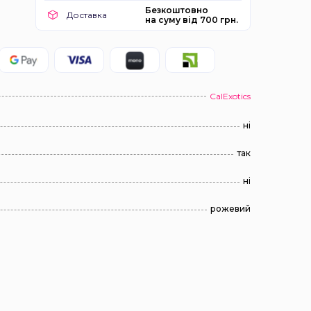
Безкоштовно
Доставка
на суму від 700 грн.
CalExotics
ні
так
ні
рожевий