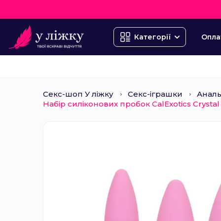
Опла
Категорії
Секс-шоп У ліжку
Секс-іграшки
Аналь
Набір силіконових пробок CalExotics Crystal 