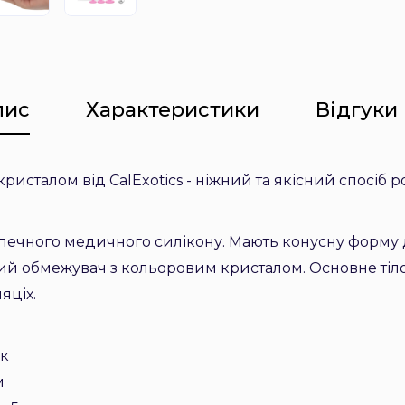
пис
Характеристики
Відгуки 
ристалом від CalExotics - ніжний та якісний спосіб
езпечного медичного силікону. Мають конусну форму 
лий обмежувач з кольоровим кристалом. Основне тіло
яціх.
ик
м