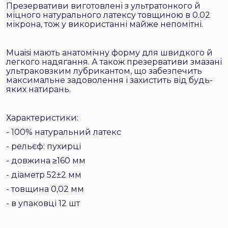
Презервативи виготовлені з ультратонкого й
міцного натурального латексу товщиною в 0.02
мікрона, тож у використанні майже непомітні.
Muaisi мають анатомічну форму для швидкого й
легкого надягання. А також презервативи змазані
ультраковзким лубрикантом, що забезпечить
максимальне задоволення і захистить від будь-
яких натирань.
Характеристики:
- 100% натуральний латекс
- рельєф: пухирці
- довжина ≥160 мм
- діаметр 52±2 мм
- товщина 0,02 мм
- в упаковці 12 шт