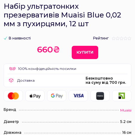
Набір ультратонких
презервативів Muaisi Blue 0,02
мм з пухирцями, 12 шт
В наявності
Рейтинг
660₴
КУПИТИ
100% конфідеційність посилки
Безкоштовно
Доставка
на суму від 700 грн.
Бренд
Muaisi
Діаметр
5.2 см
Довжина
16 см