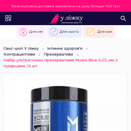
Безкоштовна доставка замовлень на суму більше 700 грн
Для неї
Для нього
Для них
Секс-шоп У ліжку
Інтимне здоров'я
Контрацептиви
Презервативи
Набір ультратонких презервативів Muaisi Blue 0,02 мм з
пухирцями, 12 шт