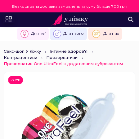
Безкоштовна доставка замовлень на суму більше 700 грн
Для неї
Для нього
Для них
Секс-шоп У ліжку
Інтимне здоров'я
Контрацептиви
Презервативи
Презерватив One UltraFeel з додатковим лубрикантом
-27%