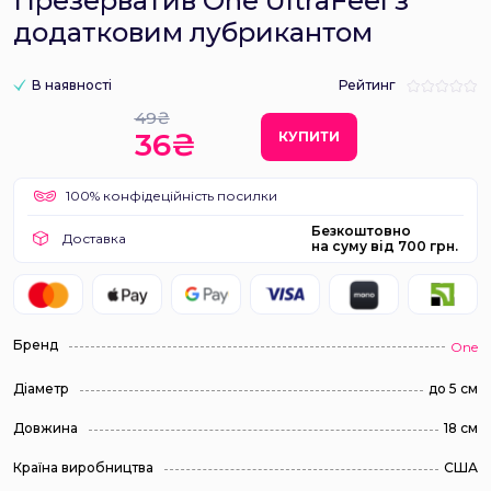
Презерватив One UltraFeel з
додатковим лубрикантом
В наявності
Рейтинг
49₴
36₴
КУПИТИ
100% конфідеційність посилки
Безкоштовно
Доставка
на суму від 700 грн.
Бренд
One
Діаметр
до 5 см
Довжина
18 см
Країна виробництва
США